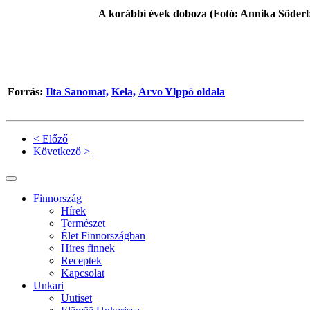
A korábbi évek doboza (Fotó: Annika Söderb
Forrás:
Ilta Sanomat,
Kela,
Arvo Ylppö oldala
< Előző
Következő >
Finnország
Hírek
Természet
Élet Finnországban
Híres finnek
Receptek
Kapcsolat
Unkari
Uutiset