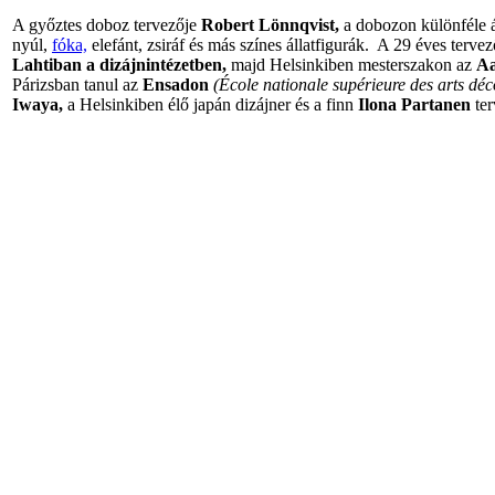
A győztes doboz tervezője
Robert Lönnqvist,
a dobozon különféle á
nyúl,
fóka,
elefánt, zsiráf és más színes állatfigurák. A 29 éves terv
Lahtiban a dizájnintézetben,
majd Helsinkiben mesterszakon az
Aa
Párizsban tanul az
Ensadon
(École nationale supérieure des arts déco
Iwaya,
a Helsinkiben élő japán dizájner és a finn
Ilona Partanen
ter