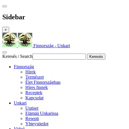
Sidebar
×
Finnország - Unkari
Keresés / Search
Keresés
Finnország
Hírek
Természet
Élet Finnországban
Híres finnek
Receptek
Kapcsolat
Unkari
Uutiset
Elämää Unkarissa
Resepti
Yhteystiedot
Videó