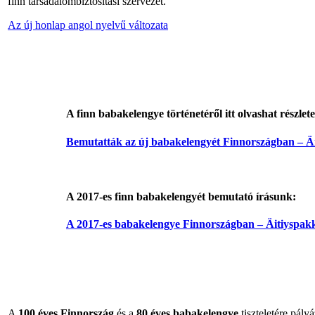
finn társadalombiztosítási szervezet.
Az új honlap angol nyelvű változata
A finn babakelengye történetéről itt olvashat részlet
Bemutatták az új babakelengyét Finnországban – Ä
A 2017-es finn babakelengyét bemutató írásunk:
A 2017-es babakelengye Finnországban – Äitiyspak
A
100 éves Finnország
és a
80 éves babakelengye
tiszteletére pályá