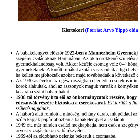
Kiertokori
(Forrás: Arvo Ylppö olda
A babakelengyét először
1922-ben
a
Mannerheim Gyermekjól
szegény családoknak Haminában. Az ok a csökkenő születési 
gyermekhalandóság volt. Akkor kétféle csomag volt: 0–4 hón
gyermekeknek. A kinőtt ruhákat azután visszaadták a liga helyi
ha kellett megfoltozták azokat, majd továbbadták a következő 
Az 1930-as évekre az egész országban elterjedt a cserekosár i
körök alakultak, ahol az asszonyok maguk varrták a környéke
kosarába szánt babaruhákat.
1938-tól törvény írta elő az önkormányzatok részére, hogy
édesanyák részére biztosítsa a cserekosarat.
Ezt tartják a f
születésnapjának.
A háború alatt romlott a minőség, néhány darab, mit például az
azóta kapják papírdobozban a babakelengyét a családok.
1949 óta már minden család megkaphatja, nem csak a szegények.
orvosi vizsgálatokon való részvétel.
1969-től az eldobható pelenka bekerült a csomagba.