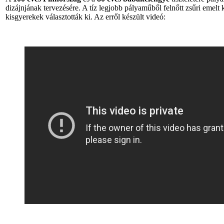
dizájnjának tervezésére. A tíz legjobb pályaműből felnőtt zsűri emelt
kisgyerekek választották ki. Az erről készült videó: