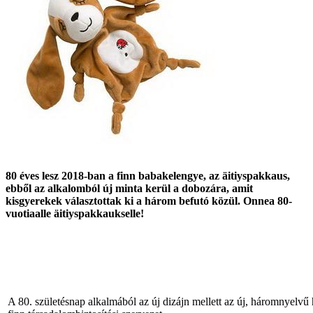
80 éves lesz 2018-ban a finn babakelengye, az äitiyspakkaus,
ebből az alkalomból új minta kerül a dobozára, amit
kisgyerekek választottak ki a három befutó közül. Onnea 80-
vuotiaalle äitiyspakkaukselle!
A 80. születésnap alkalmából az új dizájn mellett az új, háromnyelvű 