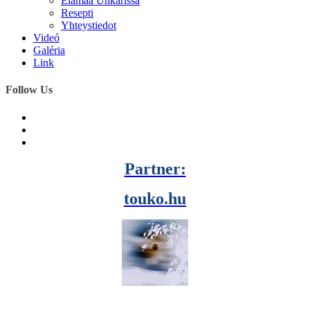
Elämää Unkarissa
Resepti
Yhteystiedot
Videó
Galéria
Link
Follow Us
Partner:
touko.hu