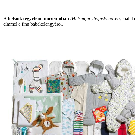
A
helsinki egyetemi múzeumban
(Helsingin yliopistomuseo)
kiállít
címmel a finn babakelengyéről.