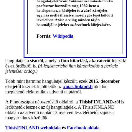
hangulatjelet
Scott Fahlman
számítástechnika
professzor használta még 1982-ben: a
kettőspontot, a kötőjelet és a záró zárójelet
egymás mellé illesztve mosolygós fejet küldött
leveleiben. Azóta a világ minden táján
használják e jeleket az érzelmek kifejezésére.
Forrás:
Wikipedia
hangulatjel a
sisuról
, amely a
finn kitartást, akaraterőt
fejezi ki
és az ördögről is.
(A legismertebb finn káromkodás a perkele
jelentése: ördög.)
Több mint harminc hangulatjel készült, ezek
2015. december
elsejétől
lesznek letölthetők az
xmas.finland.fi
oldalon
megjelenő elektronikus adventi naptárról.
A Finnországot népszerűsítő oldalról, a
ThisisFINLAND-ról
is
letölthetők lesznek az új hangulatjelek. A ThisisFINLAND
oldalán az adventi naptár 13 nyelven lesz elérhető, sajnos a
magyar nincs közöttük.
ThisisFINLAND weboldala
és
Facebook oldala