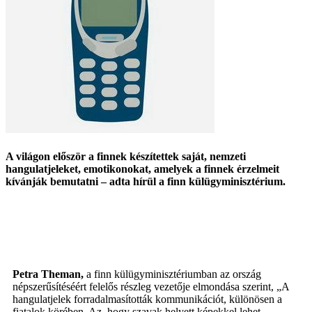
A világon először a finnek készítettek saját, nemzeti
hangulatjeleket, emotikonokat, amelyek a finnek érzelmeit
kívánják bemutatni – adta hírül a finn külügyminisztérium.
Petra Theman,
a finn külügyminisztériumban az ország
népszerűsítéséért felelős részleg vezetője elmondása szerint, „A
hangulatjelek forradalmasították kommunikációt, különösen a
fiatalok körében. Az, hogy szavak helyett képekkel lehet