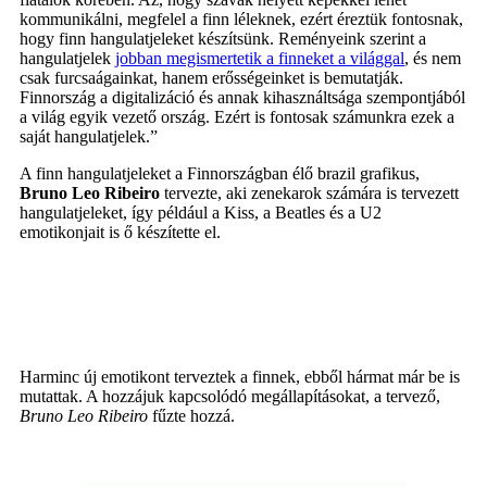
kommunikálni, megfelel a finn léleknek, ezért éreztük fontosnak,
hogy finn hangulatjeleket készítsünk. Reményeink szerint a
hangulatjelek
jobban megismertetik a finneket a világgal
, és nem
csak furcsaágainkat, hanem erősségeinket is bemutatják.
Finnország a digitalizáció és annak kihasználtsága szempontjából
a világ egyik vezető ország. Ezért is fontosak számunkra ezek a
saját hangulatjelek.”
A finn hangulatjeleket a Finnországban élő brazil grafikus,
Bruno Leo Ribeiro
tervezte, aki zenekarok számára is tervezett
hangulatjeleket, így például a Kiss, a Beatles és a U2
emotikonjait is ő készítette el.
Harminc új emotikont terveztek a finnek, ebből hármat már be is
mutattak. A hozzájuk kapcsolódó megállapításokat, a tervező,
Bruno Leo Ribeiro
fűzte hozzá.