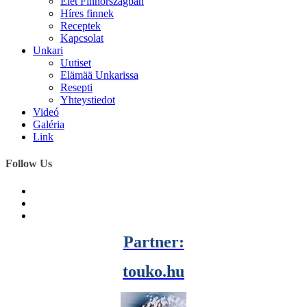
Élet Finnországban
Híres finnek
Receptek
Kapcsolat
Unkari
Uutiset
Elämää Unkarissa
Resepti
Yhteystiedot
Videó
Galéria
Link
Follow Us
Partner:
touko.hu