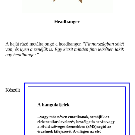
Headbanger
A haját rázó metálrajongó a headbanger.
"Finnországban sötét
van, és ilyen a zenéjük is. Egy kicsit minden finn lelkében lakik
egy headbanger."
Készült
A hangulatjelek
...vagy más néven emotikonok, szmájlik az
elektronikus levelezés, beszélgetés során vagy
a rövid szöveges üzentekben (SMS) segíti az
érzelmek kifejezését. A világon az első