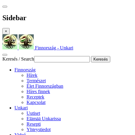
Sidebar
×
Finnország - Unkari
Keresés / Search
Keresés
Finnország
Hírek
Természet
Élet Finnországban
Híres finnek
Receptek
Kapcsolat
Unkari
Uutiset
Elämää Unkarissa
Resepti
Yhteystiedot
Videó