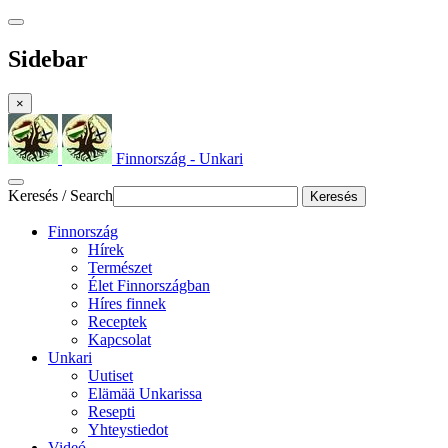
Sidebar
×
Finnország - Unkari
Keresés / Search
Keresés
Finnország
Hírek
Természet
Élet Finnországban
Híres finnek
Receptek
Kapcsolat
Unkari
Uutiset
Elämää Unkarissa
Resepti
Yhteystiedot
Videó