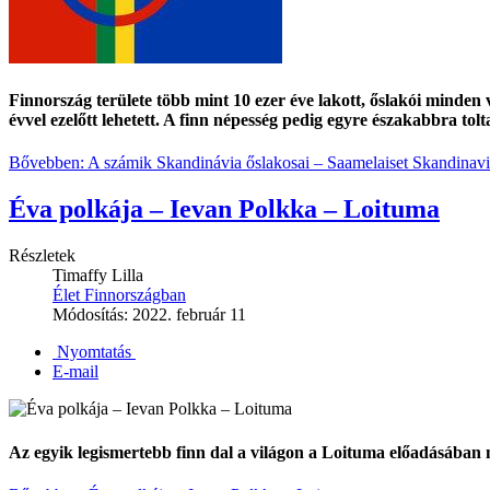
Finnország területe több mint 10 ezer éve lakott, őslakói minden v
évvel ezelőtt lehetett. A finn népesség pedig egyre északabbra to
Bővebben: A számik Skandinávia őslakosai – Saamelaiset Skandinavi
Éva polkája – Ievan Polkka – Loituma
Részletek
Timaffy Lilla
Élet Finnországban
Módosítás: 2022. február 11
Nyomtatás
E-mail
Az egyik legismertebb finn dal a világon a Loituma előadásában 