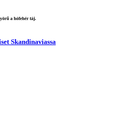
nyörű a hófehér táj.
iset Skandinaviassa