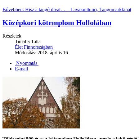
Bővebben: Hisz a tangó divat… – Lavakulttuuri, Tangomarkkinat
Középkori kőtemplom Hollolában
Részletek
Timaffy Lilla
Élet Finnországban
Módosítás: 2018. április 16
Nyomtatás
E-mail
Több mint 500 éves a kőtemplom Hollolában, amely a lahti régió 