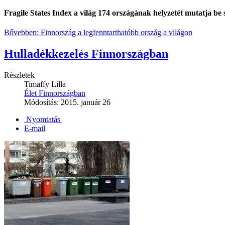
Fragile States Index a világ 174 országának helyzetét mutatja be 
Bővebben: Finnország a legfenntarthatóbb ország a világon
Hulladékkezelés Finnországban
Részletek
Timaffy Lilla
Élet Finnországban
Módosítás: 2015. január 26
Nyomtatás
E-mail