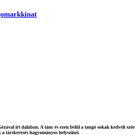
ngomarkkinat
zával írt dalában. A tánc és ezen belül a tangó sokak kedvelt szór
k a társkeresés hagyományos helyszínei.