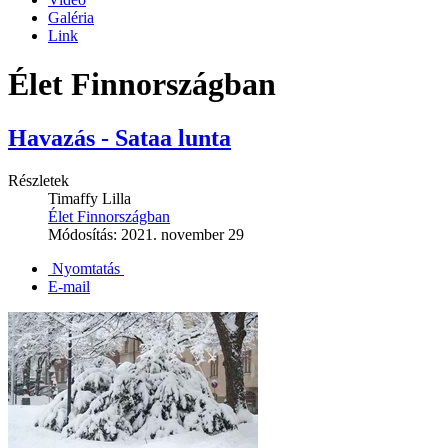
Galéria
Link
Élet Finnországban
Havazás - Sataa lunta
Részletek
Timaffy Lilla
Élet Finnországban
Módosítás: 2021. november 29
Nyomtatás
E-mail