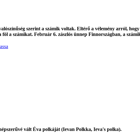
alószínűség szerint a számik voltak. Eltérő a vélemény arról, hogy 
lta föl a számikat. Február 6. zászlós ünnep Finnországban, a számi
assa
népszerűvé vált Éva polkáját (Ievan Polkka, Ieva's polka).