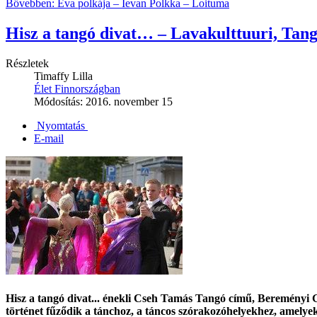
Bővebben: Éva polkája – Ievan Polkka – Loituma
Hisz a tangó divat… – Lavakulttuuri, Ta
Részletek
Timaffy Lilla
Élet Finnországban
Módosítás: 2016. november 15
Nyomtatás
E-mail
Hisz a tangó divat... énekli Cseh Tamás Tangó című, Bereményi Gé
történet fűződik a tánchoz, a táncos szórakozóhelyekhez, amelye