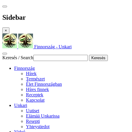
Sidebar
×
Finnország - Unkari
Keresés / Search
Keresés
Finnország
Hírek
Természet
Élet Finnországban
Híres finnek
Receptek
Kapcsolat
Unkari
Uutiset
Elämää Unkarissa
Resepti
Yhteystiedot
Videó