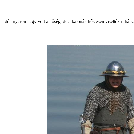
Idén nyáron nagy volt a hőség, de a katonák hősiesen viselték ruháika