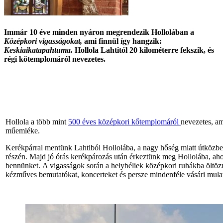
Immár 10 éve minden nyáron megrendezik Hollolában a
Középkori vigasságokat,
ami finnül így hangzik:
Keskiaikatapahtuma.
Hollola Lahtitól 20 kilométerre fekszik, és
régi kőtemplomáról nevezetes.
Hollola a több mint
500 éves középkori kőtemplomáról
nevezetes, am
műemléke.
Kerékpárral mentünk Lahtiból Hollolába, a nagy hőség miatt útközben
részén. Majd jó órás kerékpározás után érkeztünk meg Hollolába, ah
bennünket. A vigasságok során a helybéliek középkori ruhákba öltözn
kézműves bemutatókat, koncerteket és persze mindenféle vásári mulat