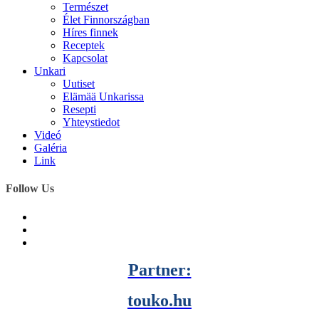
Természet
Élet Finnországban
Híres finnek
Receptek
Kapcsolat
Unkari
Uutiset
Elämää Unkarissa
Resepti
Yhteystiedot
Videó
Galéria
Link
Follow Us
Partner:
touko.hu