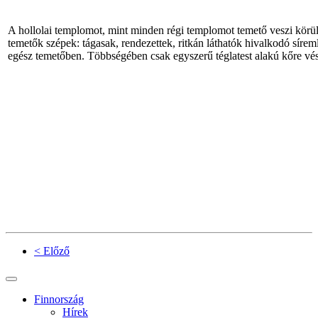
A hollolai templomot, mint minden régi templomot temető veszi körül.
temetők szépek: tágasak, rendezettek, ritkán láthatók hivalkodó síreml
egész temetőben. Többségében csak egyszerű téglatest alakú kőre vési
< Előző
Finnország
Hírek