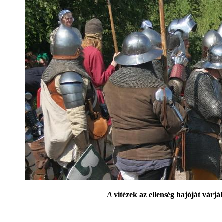
A vitézek az ellenség hajóját várjá