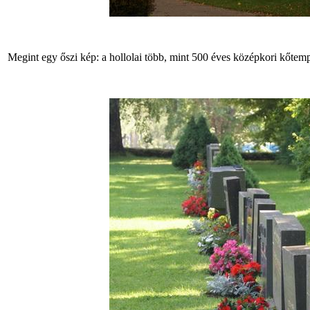
Megint egy őszi kép: a hollolai több, mint 500 éves középkori kőtem