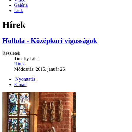
Galéria
Link
Hírek
Hollola - Középkori vigasságok
Részletek
Timaffy Lilla
Hírek
Módosítás: 2015. január 26
Nyomtatás
E-mail