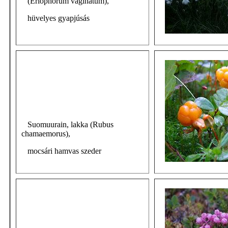
(Eriophorum vaginatum),
hüvelyes gyapjúsás
Suomuurain, lakka (Rubus
chamaemorus),
mocsári hamvas szeder