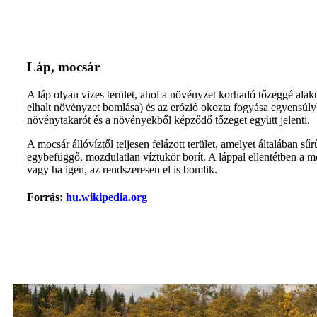
Láp, mocsár
A láp olyan vizes terület, ahol a növényzet korhadó tőzeggé alak
elhalt növényzet bomlása) és az erózió okozta fogyása egyensúly
növénytakarót és a növényekből képződő tőzeget együtt jelenti.
A mocsár állóvíztől teljesen felázott terület, amelyet általában sű
egybefüggő, mozdulatlan víztükör borít. A láppal ellentétben a
vagy ha igen, az rendszeresen el is bomlik.
Forrás:
hu.wikipedia.org