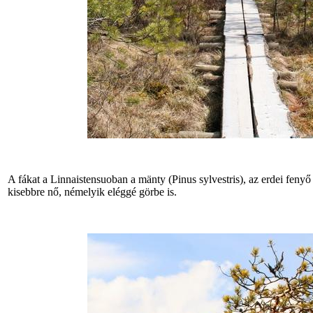
A fákat a Linnaistensuoban a mänty (Pinus sylvestris), az erdei fenyő
kisebbre nő, némelyik eléggé görbe is.