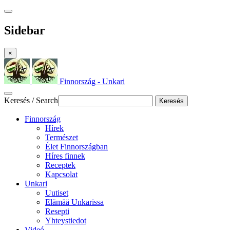
Sidebar
×
Finnország - Unkari
Keresés / Search
Keresés
Finnország
Hírek
Természet
Élet Finnországban
Híres finnek
Receptek
Kapcsolat
Unkari
Uutiset
Elämää Unkarissa
Resepti
Yhteystiedot
Videó