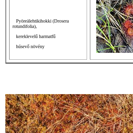
Pyöreälehtikihokki (Drosera
rotundifolia),
kereklevelű harmatfű
húsevő növény