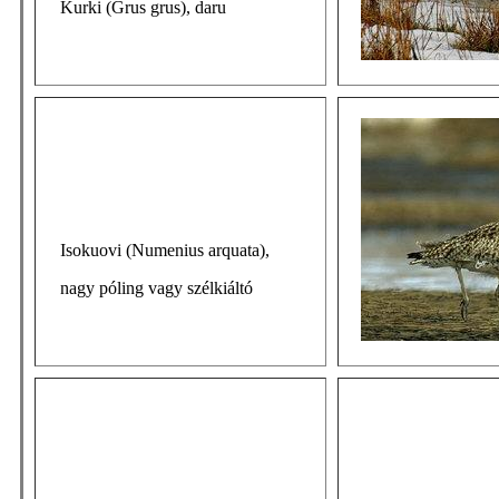
Kurki (Grus grus), daru
Isokuovi (Numenius arquata),
nagy póling vagy szélkiáltó