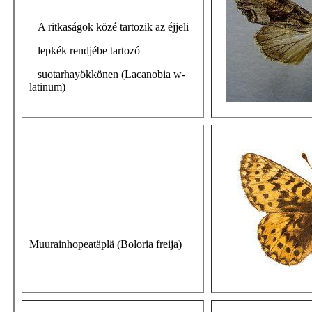
A ritkaságok közé tartozik az éjjeli
lepkék rendjébe tartozó
suotarhayökkönen (Lacanobia w-
latinum)
Muurainhopeatäplä (Boloria freija)