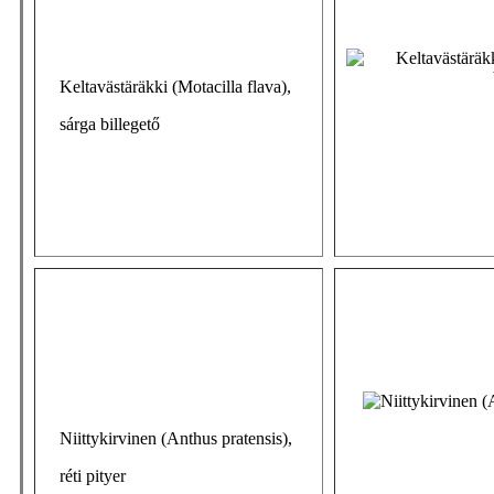
Keltavästäräkki (Motacilla flava),
sárga billegető
Niittykirvinen (Anthus pratensis),
réti pityer