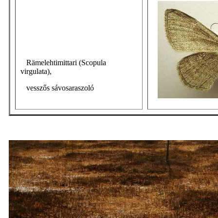
Rämelehtimittari (Scopula
virgulata),
vesszős sávosaraszoló