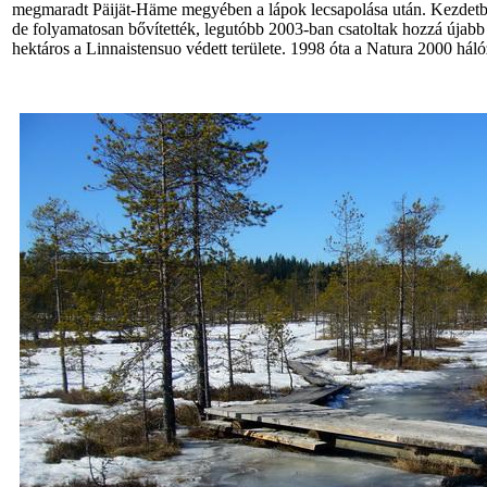
megmaradt Päijät-Häme megyében a lápok lecsapolása után. Kezdetben 
de folyamatosan bővítették, legutóbb 2003-ban csatoltak hozzá újabb 
hektáros a Linnaistensuo védett területe. 1998 óta a Natura 2000 háló