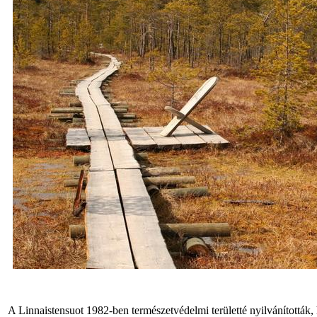
A Linnaistensuot 1982-ben természetvédelmi területté nyilvánítottá