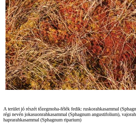
A terület jó részét tőzegmoha-félék fedik: ruskorahkasammal (Sph
régi nevén jokasuonrahkasammal (Sphagnum angustifolium), vajor
haprarahkasammal (Sphagnum riparium)