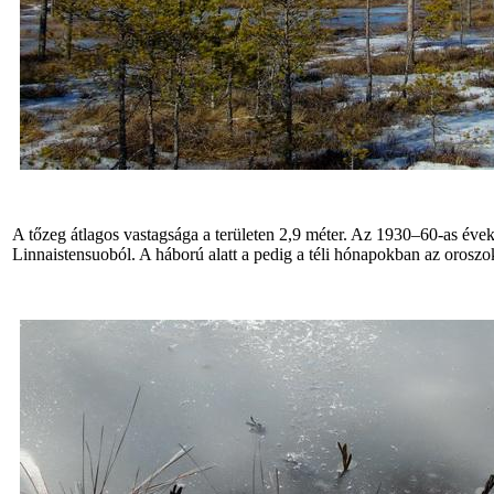
A tőzeg átlagos vastagsága a területen 2,9 méter. Az 1930–60-as éve
Linnaistensuoból. A háború alatt a pedig a téli hónapokban az oroszo