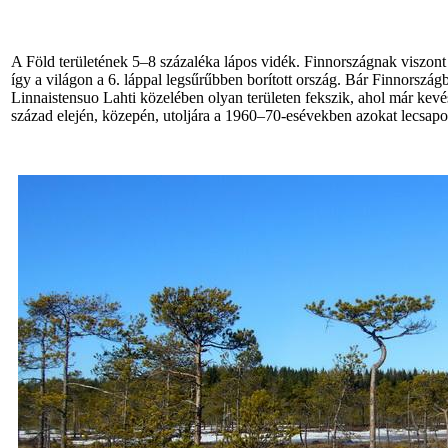
A Föld területének 5–8 százaléka lápos vidék. Finnországnak viszont a
így a világon a 6. láppal legsűrűbben borított ország. Bár Finnországb
Linnaistensuo Lahti közelében olyan területen fekszik, ahol már kevés
század elején, közepén, utoljára a 1960–70-esévekben azokat lecsapo