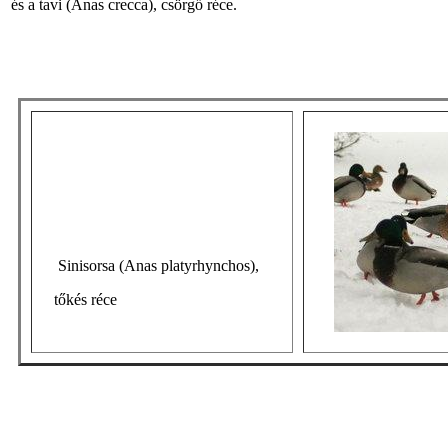
és a tavi (Anas crecca), csörgő réce.
Sinisorsa (Anas platyrhynchos),
tőkés réce