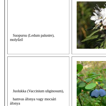
Suopursu (Ledum palustre),
molyűző
Juolukka (Vaccinium uliginosum),
hamvas áfonya vagy mocsári
áfonya