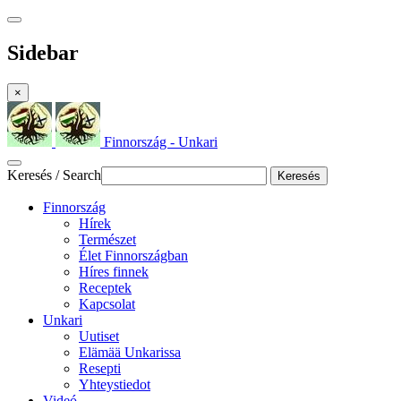
Sidebar
×
Finnország - Unkari
Keresés / Search
Keresés
Finnország
Hírek
Természet
Élet Finnországban
Híres finnek
Receptek
Kapcsolat
Unkari
Uutiset
Elämää Unkarissa
Resepti
Yhteystiedot
Videó