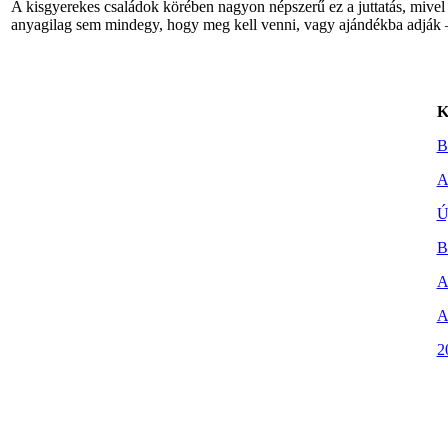
A kisgyerekes családok körében nagyon népszerű ez a juttatás, mivel j
anyagilag sem mindegy, hogy meg kell venni, vagy ajándékba adják ‒ 
K
B
A
Ú
B
A
A
2