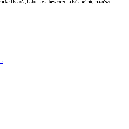
 kell boltról, boltra járva beszerezni a babaholmit, másrészt
us