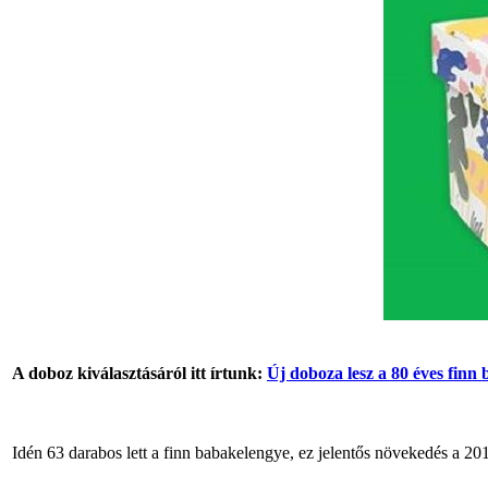
A doboz kiválasztásáról itt írtunk:
Új doboza lesz a 80 éves finn
Idén 63 darabos lett a finn babakelengye, ez jelentős növekedés a 2