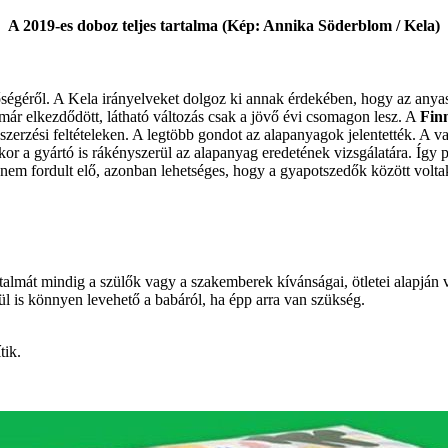
A 2019-es doboz teljes tartalma (Kép: Annika Söderblom / Kela)
égéről. A Kela irányelveket dolgoz ki annak érdekében, hogy az anya
ár elkezdődött, látható változás csak a jövő évi csomagon lesz. A
Fin
beszerzési feltételeken. A legtöbb gondot az alapanyagok jelentették. 
kkor a gyártó is rákényszerül az alapanyag eredetének vizsgálatára. Íg
nem fordult elő, azonban lehetséges, hogy a gyapotszedők között voltak
almát mindig a szülők vagy a szakemberek kívánságai, ötletei alapján v
 is könnyen levehető a babáról, ha épp arra van szükség.
tik.