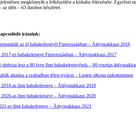
elentősen megkönnyíti a felkészülést a kisbaba érkezésére. Egyrészt nem
az idén ‒ 63 darabos készletet.
apcsolódó írásaink:
emutatták az új babakelengyét Finnországban – Äitiyspakkaus 2016
 2017-es babakelengye Finnországban – Äitiyspakkaus 2017
j doboza lesz a 80 éves finn babakelengyének ‒ 80-vuotias äitiyspakka
abák altatása a szabadban télen-nyáron – Lasten ulkona nukuttaminen
 2018-as finn babakelengye ‒ Äitiyspakkaus 2018
 2020-as finn babakelengye ‒ Äitiyspakkaus 2020
021-es finn babakelengye – Äitiyspakkaus 2021