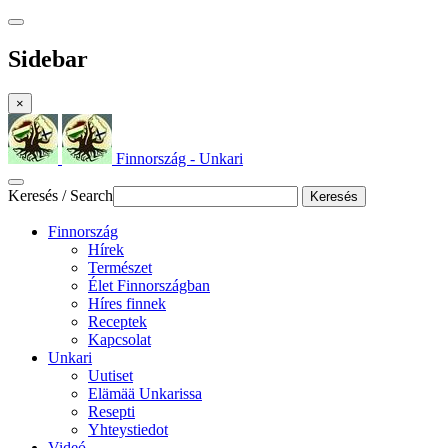
Sidebar
×
Finnország - Unkari
Keresés / Search
Keresés
Finnország
Hírek
Természet
Élet Finnországban
Híres finnek
Receptek
Kapcsolat
Unkari
Uutiset
Elämää Unkarissa
Resepti
Yhteystiedot
Videó