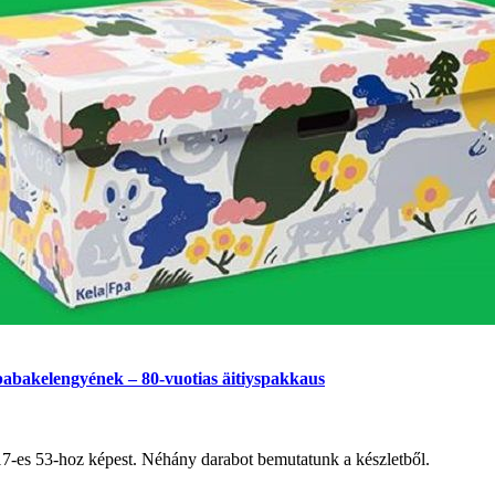
 babakelengyének ‒ 80-vuotias äitiyspakkaus
017-es 53-hoz képest. Néhány darabot bemutatunk a készletből.