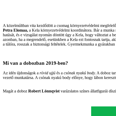
A közelmúltban vita kezdődött a csomag környezetvédelmi megfelelős
Petra Elomaa,
a Kela környezetvédelmi koordinátora. Bár a munka m
hatását, és e vizsgálat nyomán döntött úgy a Kela, hogy változtat a 
azonban, ha a megrendelő, esetünkben a Kela ezt fontosnak tartja, a
a túlóra, rosszak a biztonsági feltételek. Gyermekmunka a gyárakban 
Mi van a dobozban 2019-ben?
Az idén újdonságok a
rövid ujjú
és a
csónak nyakú body.
A doboz tart
vezető munkatársa. A csónak nyakú body előnye, hogy lábon keresztül
Magát a doboz
Robert Lönnqvist
varázslatos színes állatfigurái díszí