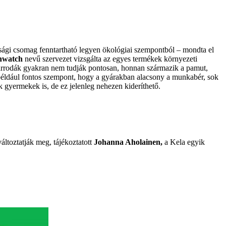
sági csomag fenntartható legyen ökológiai szempontból – mondta el
nwatch
nevű szervezet vizsgálta az egyes termékek környezeti
A varrodák gyakran nem tudják pontosan, honnan származik a pamut,
y például fontos szempont, hogy a gyárakban alacsony a munkabér, sok
 gyermekek is, de ez jelenleg nehezen kideríthető.
áltoztatják meg, tájékoztatott
Johanna Aholainen,
a Kela egyik