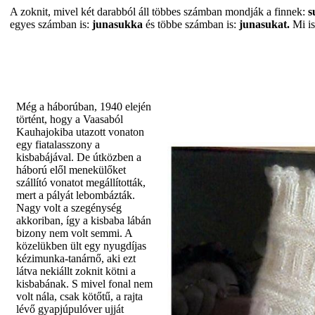
A zoknit, mivel két darabból áll többes számban mondják a finnek:
s
egyes számban is:
junasukka
és többe számban is:
junasukat.
Mi is
Még a háborúban, 1940 elején
történt, hogy a Vaasaból
Kauhajokiba utazott vonaton
egy fiatalasszony a
kisbabájával. De útközben a
háború elől menekülőket
szállító vonatot megállították,
mert a pályát lebombázták.
Nagy volt a szegénység
akkoriban, így a kisbaba lábán
bizony nem volt semmi. A
közelükben ült egy nyugdíjas
kézimunka-tanárnő, aki ezt
látva nekiállt zoknit kötni a
kisbabának. S mivel fonal nem
volt nála, csak kötőtű, a rajta
lévő gyapjúpulóver ujját