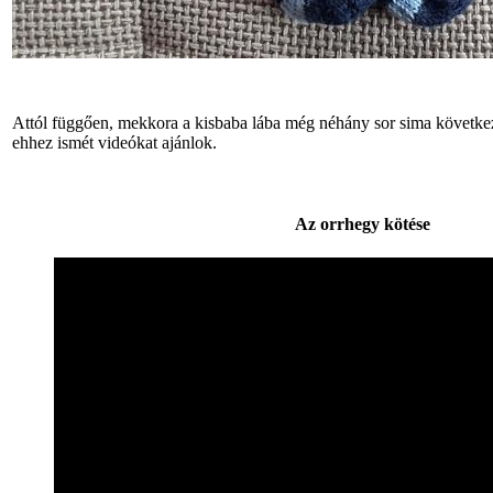
Attól függően, mekkora a kisbaba lába még néhány sor sima következi
ehhez ismét videókat ajánlok.
Az orrhegy kötése