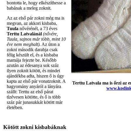
bontotta le, hogy elkészíthesse a
babának a meleg zoknit.
Az az első pár zokni még ma is
megvan, az akkori kisbaba,
Tuula
nővérénél, a 73 éves
Terttu Latvalánál
(nővére,
Tuula, sajnos már több, mint 10
éve nem meghalt).
Az úton a
zokni második darabja csak
félig készült el, és a kisbaba
mamája fejezte be. Később
azután az édesanya sok száz
ilyen zoknit kötött, és mindet
ajándékba adta, hiszen ő is úgy
kapta az első pár vonatzoknit. A
Terttu Latvala ma is őrzi az 
hagyomány anyáról a lányára
www.kodinku
szállt: Terttu az első párat
tízévesen kötötte, és ő is több
száz pár junasukkát kötött már
életében.
Kötött zokni kisbabáknak