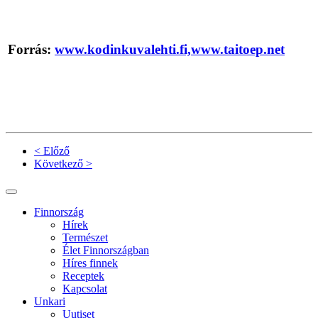
Forrás:
www.kodinkuvalehti.fi,
www.taitoep.net
< Előző
Következő >
Finnország
Hírek
Természet
Élet Finnországban
Híres finnek
Receptek
Kapcsolat
Unkari
Uutiset