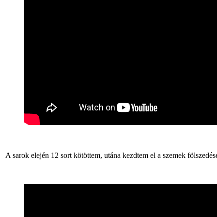
A sarok elején 12 sort kötöttem, utána kezdtem el a szemek fölszedésé