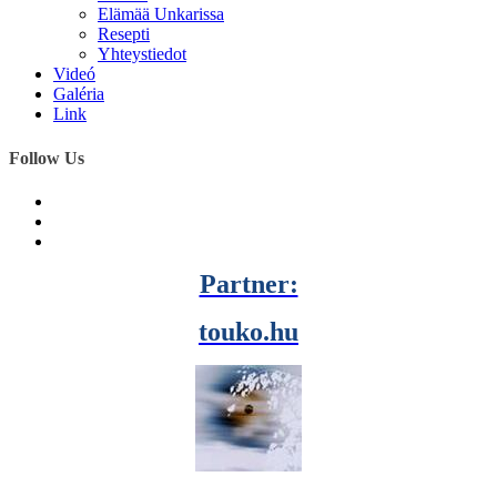
Elämää Unkarissa
Resepti
Yhteystiedot
Videó
Galéria
Link
Follow Us
Partner:
touko.hu