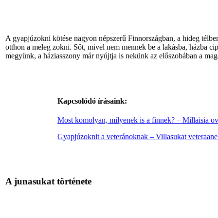
A gyapjúzokni kötése nagyon népszerű Finnországban, a hideg télben
otthon a meleg zokni. Sőt, mivel nem mennek be a lakásba, házba ci
megyünk, a háziasszony már nyújtja is nekünk az előszobában a mag
Kapcsolódó írásaink:
Most komolyan, milyenek is a finnek? – Millaisia ov
Gyapjúzoknit a veteránoknak – Villasukat veteraanei
A junasukat története