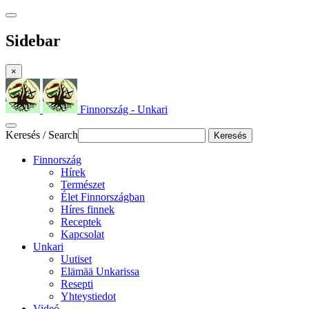
Sidebar
×
Finnország - Unkari
Keresés / Search
Keresés
Finnország
Hírek
Természet
Élet Finnországban
Híres finnek
Receptek
Kapcsolat
Unkari
Uutiset
Elämää Unkarissa
Resepti
Yhteystiedot
Videó