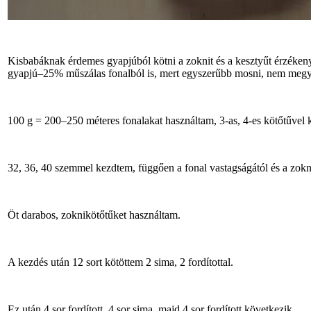
Kisbabáknak érdemes gyapjúból kötni a zoknit és a kesztyűt érzéken
gyapjú‒25% műszálas fonalból is, mert egyszerűbb mosni, nem megy
100 g = 200‒250 méteres fonalakat használtam, 3-as, 4-es kötőtűvel 
32, 36, 40 szemmel kezdtem, függően a fonal vastagságától és a zokn
Öt darabos, zoknikötőtűket használtam.
A kezdés után 12 sort kötöttem 2 sima, 2 fordítottal.
Ez után 4 sor fordított, 4 sor sima, majd 4 sor fordított következik.