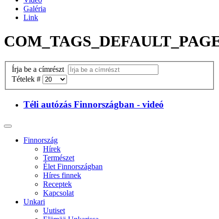
Galéria
Link
COM_TAGS_DEFAULT_PAGE
Írja be a címrészt
Tételek #
Téli autózás Finnországban - videó
Finnország
Hírek
Természet
Élet Finnországban
Híres finnek
Receptek
Kapcsolat
Unkari
Uutiset