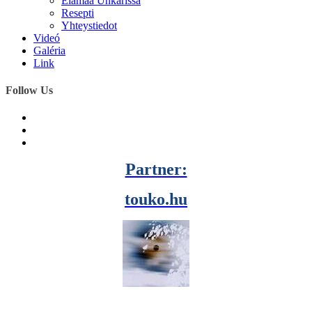
Elämää Unkarissa
Resepti
Yhteystiedot
Videó
Galéria
Link
Follow Us
Partner:
touko.hu