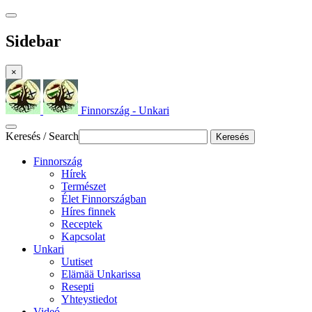
Sidebar
×
Finnország - Unkari
Keresés / Search
Keresés
Finnország
Hírek
Természet
Élet Finnországban
Híres finnek
Receptek
Kapcsolat
Unkari
Uutiset
Elämää Unkarissa
Resepti
Yhteystiedot
Videó