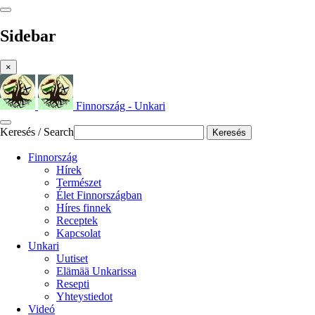
Sidebar
×
Finnország - Unkari
Keresés / Search
Keresés
Finnország
Hírek
Természet
Élet Finnországban
Híres finnek
Receptek
Kapcsolat
Unkari
Uutiset
Elämää Unkarissa
Resepti
Yhteystiedot
Videó