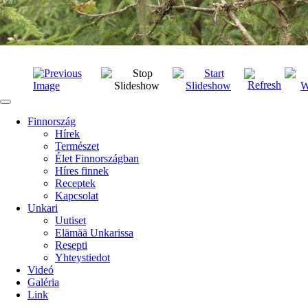
Finnország
Hírek
Természet
Élet Finnországban
Híres finnek
Receptek
Kapcsolat
Unkari
Uutiset
Elämää Unkarissa
Resepti
Yhteystiedot
Videó
Galéria
Link