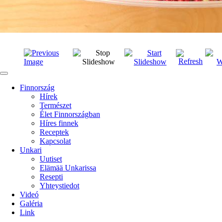
Finnország
Hírek
Természet
Élet Finnországban
Híres finnek
Receptek
Kapcsolat
Unkari
Uutiset
Elämää Unkarissa
Resepti
Yhteystiedot
Videó
Galéria
Link