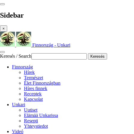
Sidebar
×
Finnország - Unkari
Keresés / Search
Keresés
Finnország
Hírek
Természet
Élet Finnországban
Híres finnek
Receptek
Kapcsolat
Unkari
Uutiset
Elämää Unkarissa
Resepti
Yhteystiedot
Videó