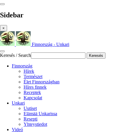
Sidebar
×
Finnország - Unkari
Keresés / Search
Keresés
Finnország
Hírek
Természet
Élet Finnországban
Híres finnek
Receptek
Kapcsolat
Unkari
Uutiset
Elämää Unkarissa
Resepti
Yhteystiedot
Videó