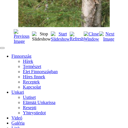
Finnország
Hírek
Természet
Élet Finnországban
Híres finnek
Receptek
Kapcsolat
Unkari
Uutiset
Elämää Unkarissa
Resepti
Yhteystiedot
Videó
Galéria