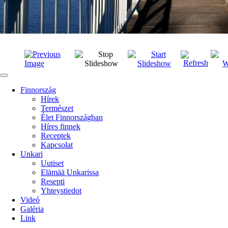
Finnország
Hírek
Természet
Élet Finnországban
Híres finnek
Receptek
Kapcsolat
Unkari
Uutiset
Elämää Unkarissa
Resepti
Yhteystiedot
Videó
Galéria
Link