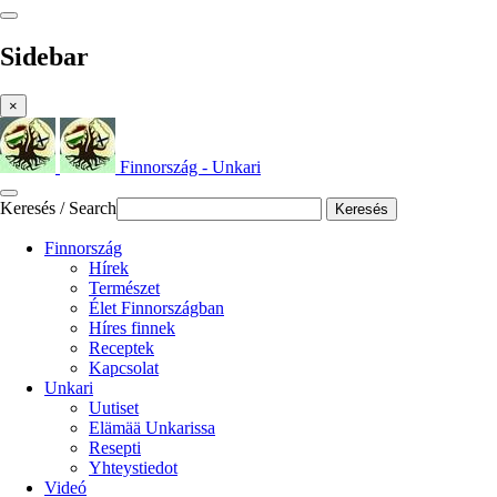
Sidebar
×
Finnország - Unkari
Keresés / Search
Keresés
Finnország
Hírek
Természet
Élet Finnországban
Híres finnek
Receptek
Kapcsolat
Unkari
Uutiset
Elämää Unkarissa
Resepti
Yhteystiedot
Videó