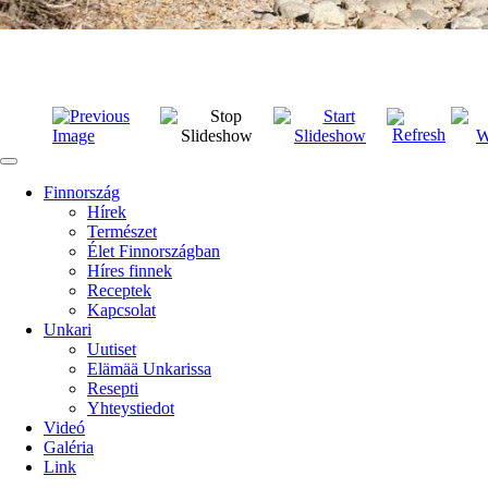
Finnország
Hírek
Természet
Élet Finnországban
Híres finnek
Receptek
Kapcsolat
Unkari
Uutiset
Elämää Unkarissa
Resepti
Yhteystiedot
Videó
Galéria
Link