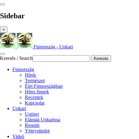
Sidebar
×
Finnország - Unkari
Keresés / Search
Keresés
Finnország
Hírek
Természet
Élet Finnországban
Híres finnek
Receptek
Kapcsolat
Unkari
Uutiset
Elämää Unkarissa
Resepti
Yhteystiedot
Videó