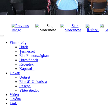
Finnország
Hírek
Természet
Élet Finnországban
Híres finnek
Receptek
Kapcsolat
Unkari
Uutiset
Elämää Unkarissa
Resepti
Yhteystiedot
Videó
Galéria
Link