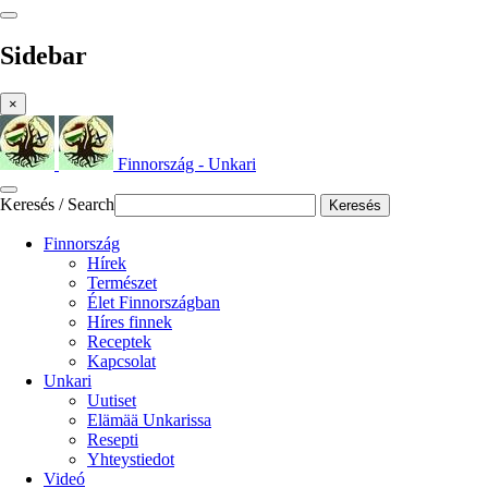
Sidebar
×
Finnország - Unkari
Keresés / Search
Keresés
Finnország
Hírek
Természet
Élet Finnországban
Híres finnek
Receptek
Kapcsolat
Unkari
Uutiset
Elämää Unkarissa
Resepti
Yhteystiedot
Videó