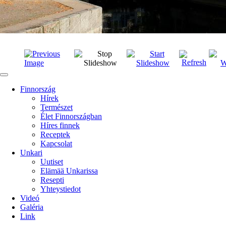
Finnország
Hírek
Természet
Élet Finnországban
Híres finnek
Receptek
Kapcsolat
Unkari
Uutiset
Elämää Unkarissa
Resepti
Yhteystiedot
Videó
Galéria
Link