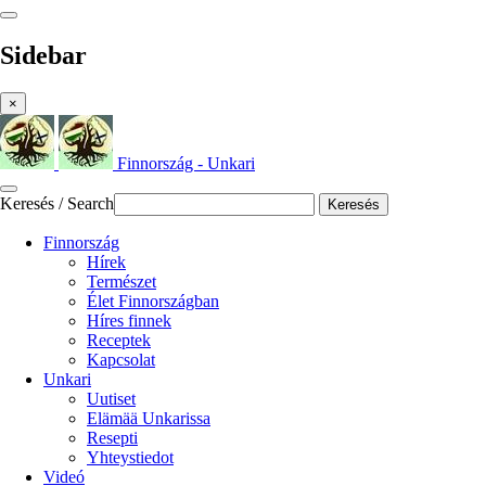
Sidebar
×
Finnország - Unkari
Keresés / Search
Keresés
Finnország
Hírek
Természet
Élet Finnországban
Híres finnek
Receptek
Kapcsolat
Unkari
Uutiset
Elämää Unkarissa
Resepti
Yhteystiedot
Videó