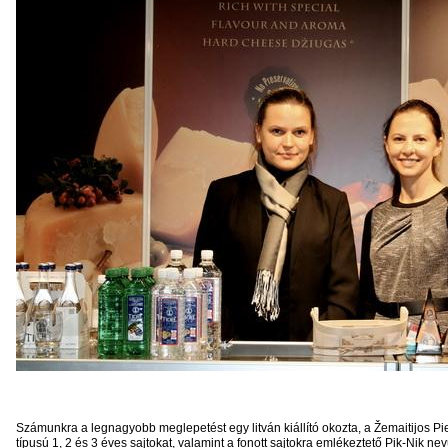
Számunkra a legnagyobb meglepetést egy litván kiállító okozta, a Žemaitijos 
típusú 1, 2 és 3 éves sajtokat, valamint a fonott sajtokra emlékeztető Pik-Nik ne