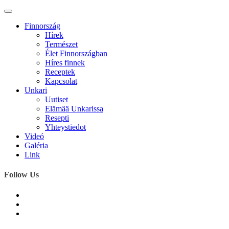
Finnország
Hírek
Természet
Élet Finnországban
Híres finnek
Receptek
Kapcsolat
Unkari
Uutiset
Elämää Unkarissa
Resepti
Yhteystiedot
Videó
Galéria
Link
Follow Us