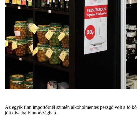
Az egyik finn importőrnél szintén alkoholmentes pezsgő volt a fő kós
jött divatba Finnországban.