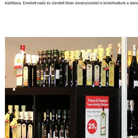
kiállításra. Emellett natúr és ízesített litván ásványvizeket is kóstolhattunk a sta