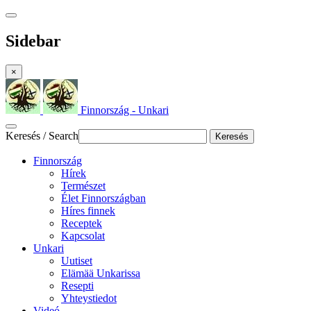
Sidebar
×
Finnország - Unkari
Keresés / Search
Keresés
Finnország
Hírek
Természet
Élet Finnországban
Híres finnek
Receptek
Kapcsolat
Unkari
Uutiset
Elämää Unkarissa
Resepti
Yhteystiedot
Videó