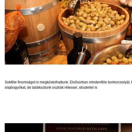
Sokféle finomságot is megkóstolhattunk. Elsősorban mindenféle borkorcsolyát, fő
olajbogyókat, de találkoztunk osztrák rétessel, strudellel is