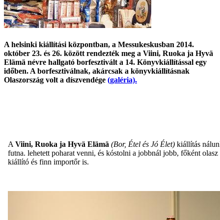
A helsinki kiállítási központban, a Messukeskusban 2014.
október 23. és 26. között rendezték meg a Viini, Ruoka ja Hyvä
Elämä névre hallgató borfesztivált a 14. Könyvkiállítással egy
időben. A borfesztiválnak, akárcsak a könyvkiállításnak
Olaszország volt a díszvendége
(galéria).
A
Viini, Ruoka ja Hyvä Elämä
(Bor, Étel és Jó Élet)
kiállítás nálu
futna. lehetett poharat venni, és kóstolni a jobbnál jobb, főként olasz
kiállító és finn importőr is.