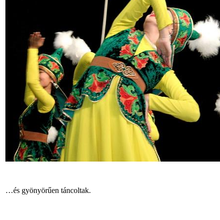
…és gyönyörűen táncoltak.