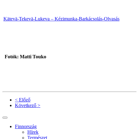
Kätevä-Tekevä-Lukeva – Kézimunka-Barkácsolás-Olvasás
Fotók: Matti Touko
< Előző
Következő >
Finnország
Hírek
Természet