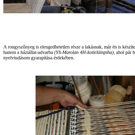
A rongyszőnyeg is elengedhetetlen része a lakásnak, már én is készíte
hanem a háziállat-udvarba
(Yli-Marolan 4H-kotieläinpiha),
ahol pár h
nyelvtudásom gyarapítása érdekében.