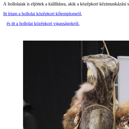
A hollolaiak is eljöttek a kiállításra, akik a középkori kézimunkázási
Itt írtam a hollolai középkori kőtemplomról
,
és itt a hollolai középkori vigasságokról.