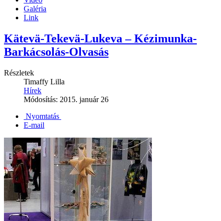
Galéria
Link
Kätevä-Tekevä-Lukeva – Kézimunka-
Barkácsolás-Olvasás
Részletek
Timaffy Lilla
Hírek
Módosítás: 2015. január 26
Nyomtatás
E-mail