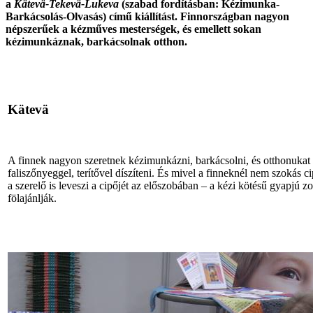
a
Kätevä-Tekevä-Lukeva
(szabad fordításban: Kézimunka-
Barkácsolás-Olvasás) című kiállítást. Finnországban nagyon
népszerűek a kézműves mesterségek, és emellett sokan
kézimunkáznak, barkácsolnak otthon.
Kätevä
A finnek nagyon szeretnek kézimunkázni, barkácsolni, és otthonukat 
faliszőnyeggel, terítővel díszíteni. És mivel a finneknél nem szokás
a szerelő is leveszi a cipőjét az előszobában – a kézi kötésű gyapjú z
fölajánlják.