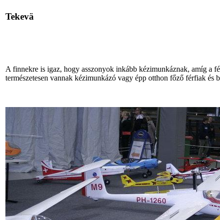
Tekevä
A finnekre is igaz, hogy asszonyok inkább kézimunkáznak, amíg a fé
természetesen vannak kézimunkázó vagy épp otthon főző férfiak és b