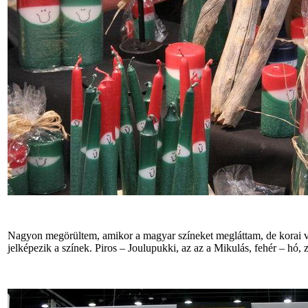
Nagyon megörültem, amikor a magyar színeket megláttam, de korai vo
jelképezik a színek. Piros – Joulupukki, az az a Mikulás, fehér – hó, 