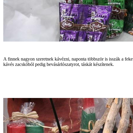
A finnek nagyon szeretnek kávézni, naponta többször is isszák a feket
kávés zacskóból pedig bevásárlószatyrot, táskát készítenek.