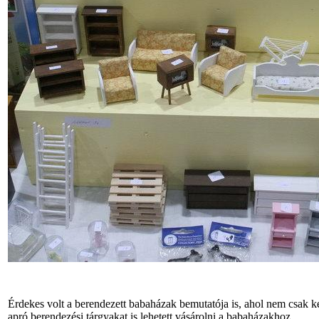
Érdekes volt a berendezett babaházak bemutatója is, ahol nem csak k
apró berendezési tárgyakat is lehetett vásárolni a babaházakhoz.