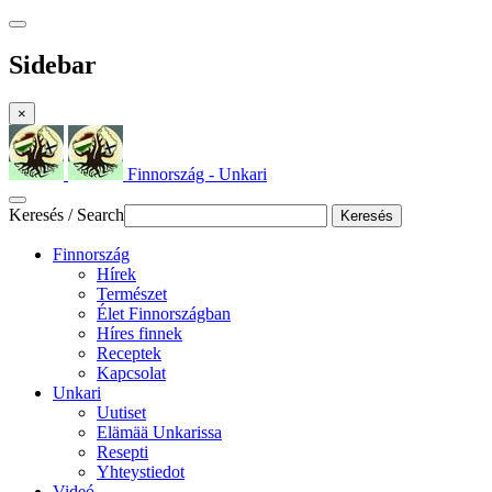
Sidebar
×
Finnország - Unkari
Keresés / Search
Keresés
Finnország
Hírek
Természet
Élet Finnországban
Híres finnek
Receptek
Kapcsolat
Unkari
Uutiset
Elämää Unkarissa
Resepti
Yhteystiedot
Videó