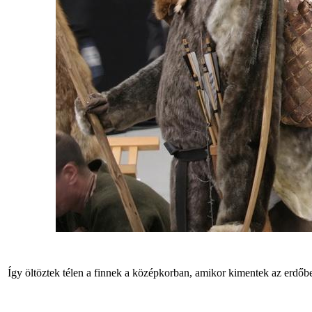
Így öltöztek télen a finnek a középkorban, amikor kimentek az erdőb