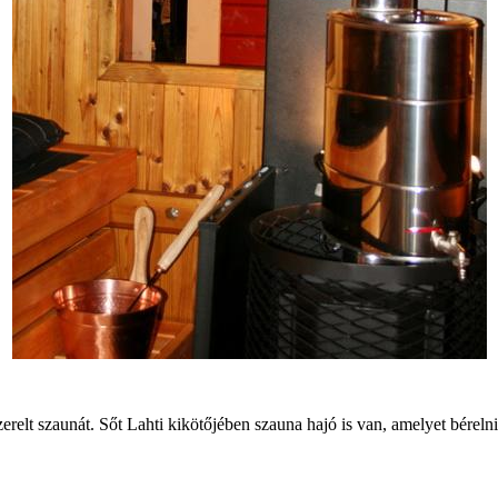
relt szaunát. Sőt Lahti kikötőjében szauna hajó is van, amelyet bérelni