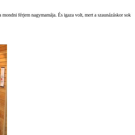
a mondni férjem nagymamája. És igaza volt, mert a szaunázáskor sok