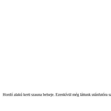
Hordó alakú kerti szauna belseje. Ezenkívül még láttunk utánfutóra sze