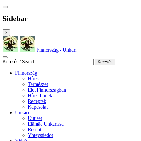
Sidebar
×
Finnország - Unkari
Keresés / Search
Keresés
Finnország
Hírek
Természet
Élet Finnországban
Híres finnek
Receptek
Kapcsolat
Unkari
Uutiset
Elämää Unkarissa
Resepti
Yhteystiedot
Videó