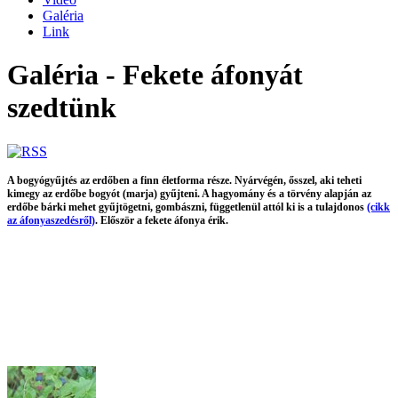
Galéria
Link
Galéria - Fekete áfonyát
szedtünk
A bogyógyűjtés az erdőben a finn életforma része. Nyárvégén, ősszel, aki teheti
kimegy az erdőbe bogyót (marja) gyűjteni. A hagyomány és a törvény alapján az
erdőbe bárki mehet gyűjtögetni, gombászni, függetlenül attól ki is a tulajdonos
(cikk
az áfonyaszedésről)
. Először a fekete áfonya érik.