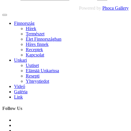
Powered by
Phoca Gallery
Finnország
Hírek
Természet
Élet Finnországban
Híres finnek
Receptek
Kapcsolat
Unkari
Uutiset
Elämää Unkarissa
Resepti
Yhteystiedot
Videó
Galéria
Link
Follow Us