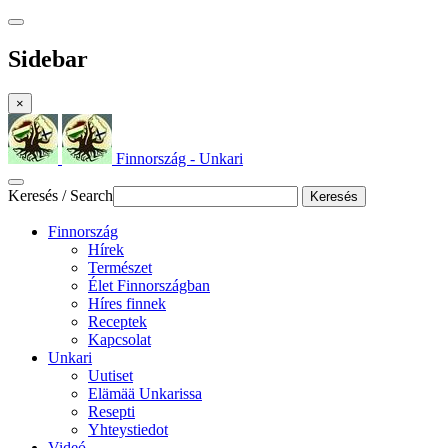
Sidebar
×
Finnország - Unkari
Keresés / Search
Keresés
Finnország
Hírek
Természet
Élet Finnországban
Híres finnek
Receptek
Kapcsolat
Unkari
Uutiset
Elämää Unkarissa
Resepti
Yhteystiedot
Videó