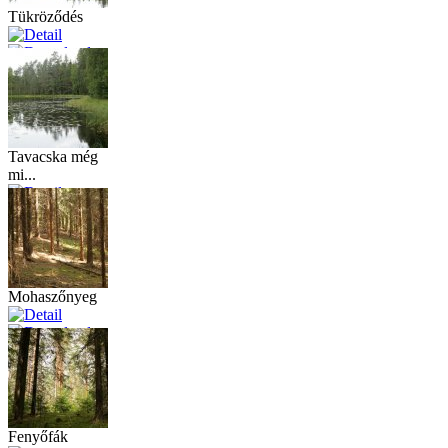
Tükröződés
Tavacska még
mi...
Mohaszőnyeg
Fenyőfák