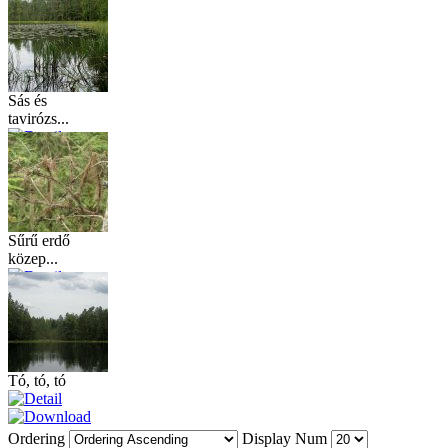
Sás és
tavirózs...
Sűrű erdő
közep...
Tó, tó, tó
Ordering
Display Num