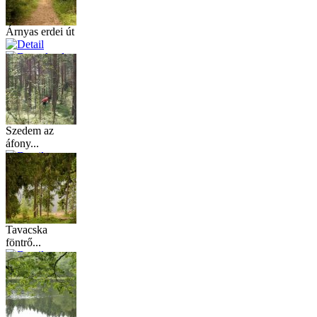
Árnyas erdei út
Szedem az
áfony...
Tavacska
föntrő...