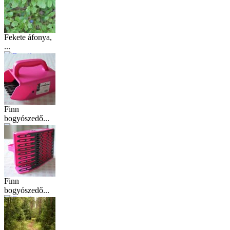
Fekete áfonya,
...
Finn
bogyószedő...
Finn
bogyószedő...