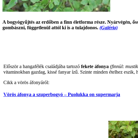
A bogyógyűjtés az erdőben a finn életforma része. Nyárvégén, őss
gombászni, függetlenül attól ki is a tulajdonos.
(Galéria)
Először a hangafélék családjába tartozó
fekete áfonya
(finnül: musti
vitaminokban gazdag, kissé fanyar ízű. Szinte minden ételhez eszik, 
Cikk a vörös áfonyáról:
Vörös áfonya a szuperbogyó – Puolukka on supermarja