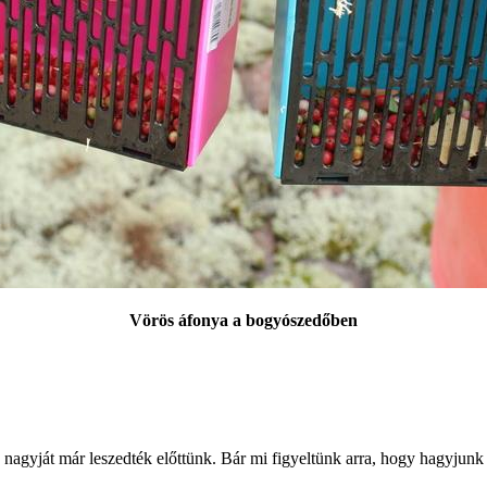
Vörös áfonya a bogyószedőben
nagyját már leszedték előttünk. Bár mi figyeltünk arra, hogy hagyjunk 