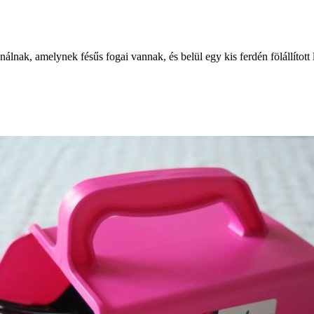
nálnak, amelynek fésűs fogai vannak, és belül egy kis ferdén fölállít