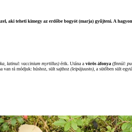
zel, aki teheti kimegy az erdőbe bogyót (marja) gyűjteni. A hagyo
kka, latinul: vaccinium myrtillus)
érik. Utána a
vörös áfonya
(finnül: pu
ha van rá módjuk: húshoz, sült sajthoz
(leipäjuusto),
a sütőben sült egyt