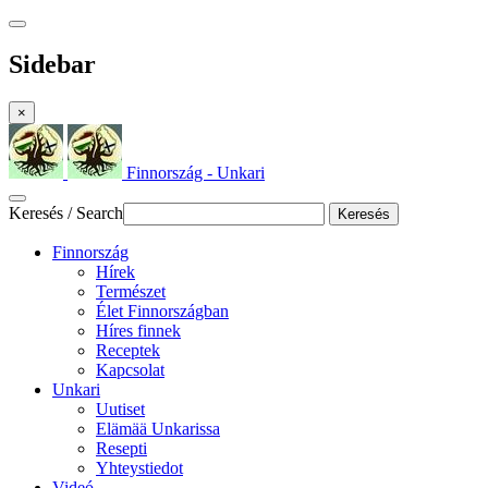
Sidebar
×
Finnország - Unkari
Keresés / Search
Keresés
Finnország
Hírek
Természet
Élet Finnországban
Híres finnek
Receptek
Kapcsolat
Unkari
Uutiset
Elämää Unkarissa
Resepti
Yhteystiedot
Videó