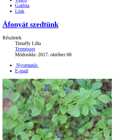
Galéria
Link
Áfonyát szedtünk
Részletek
Timaffy Lilla
Természet
Módosítás: 2017. október 08
Nyomtatás
E-mail