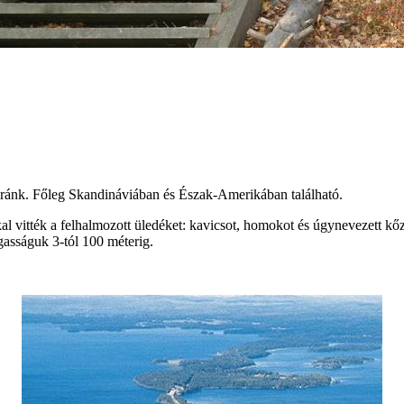
 ránk. Főleg Skandináviában és Észak-Amerikában található.
l vitték a felhalmozott üledéket: kavicsot, homokot és úgynevezett kőze
gasságuk 3-tól 100 méterig.