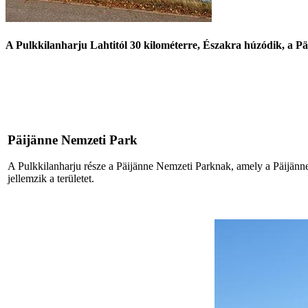
A Pulkkilanharju Lahtitól 30 kilométerre, Északra húzódik, a Päi
Päijänne Nemzeti Park
A Pulkkilanharju része a Päijänne Nemzeti Parknak, amely a Päijänne 
jellemzik a területet.