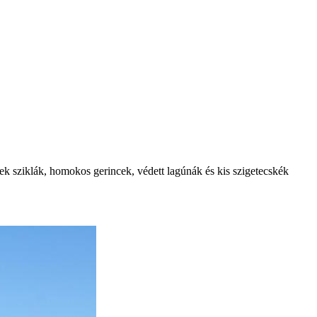
dek sziklák, homokos gerincek, védett lagúnák és kis szigetecskék