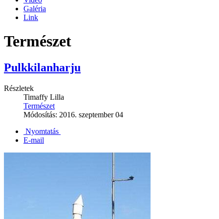
Galéria
Link
Természet
Pulkkilanharju
Részletek
Timaffy Lilla
Természet
Módosítás: 2016. szeptember 04
Nyomtatás
E-mail