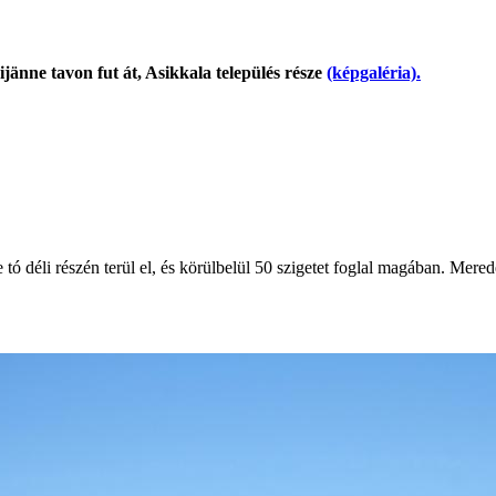
jänne tavon fut át, Asikkala település része
(képgaléria).
tó déli részén terül el, és körülbelül 50 szigetet foglal magában. Mere