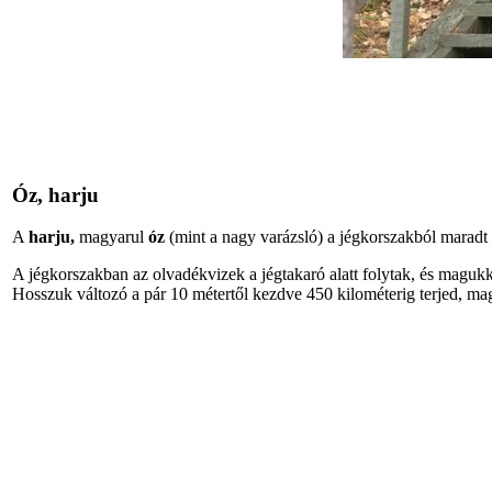
Óz, harju
A
harju,
magyarul
óz
(mint a nagy varázsló) a jégkorszakból maradt
A jégkorszakban az olvadékvizek a jégtakaró alatt folytak, és magukka
Hosszuk változó a pár 10 métertől kezdve 450 kilométerig terjed, ma