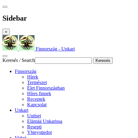
Sidebar
×
Finnország - Unkari
Keresés / Search
Keresés
Finnország
Hírek
Természet
Élet Finnországban
Híres finnek
Receptek
Kapcsolat
Unkari
Uutiset
Elämää Unkarissa
Resepti
Yhteystiedot
Videó