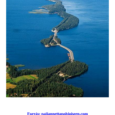
Forrás: paijannettapohjoiseen.com