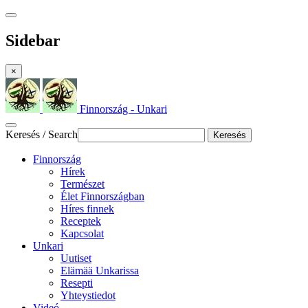
Sidebar
×
Finnország - Unkari
Keresés / Search
Keresés
Finnország
Hírek
Természet
Élet Finnországban
Híres finnek
Receptek
Kapcsolat
Unkari
Uutiset
Elämää Unkarissa
Resepti
Yhteystiedot
Videó