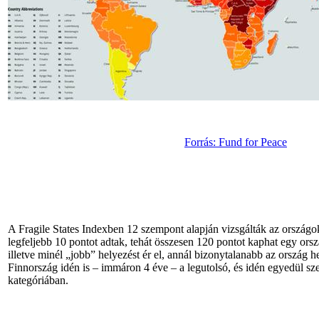
Forrás: Fund for Peace
A Fragile States Indexben 12 szempont alapján vizsgálták az ország
legfeljebb 10 pontot adtak, tehát összesen 120 pontot kaphat egy ors
illetve minél „jobb” helyezést ér el, annál bizonytalanabb az ország hel
Finnország idén is – immáron 4 éve – a legutolsó, és idén egyedül sz
kategóriában.