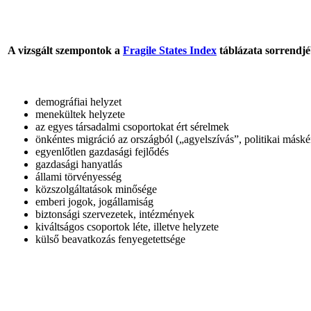
A vizsgált szempontok a
Fragile States Index
táblázata sorrendj
demográfiai helyzet
menekültek helyzete
az egyes társadalmi csoportokat ért sérelmek
önkéntes migráció az országból („agyelszívás”, politikai másk
egyenlőtlen gazdasági fejlődés
gazdasági hanyatlás
állami törvényesség
közszolgáltatások minősége
emberi jogok, jogállamiság
biztonsági szervezetek, intézmények
kiváltságos csoportok léte, illetve helyzete
külső beavatkozás fenyegetettsége