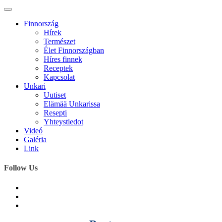
Finnország
Hírek
Természet
Élet Finnországban
Híres finnek
Receptek
Kapcsolat
Unkari
Uutiset
Elämää Unkarissa
Resepti
Yhteystiedot
Videó
Galéria
Link
Follow Us