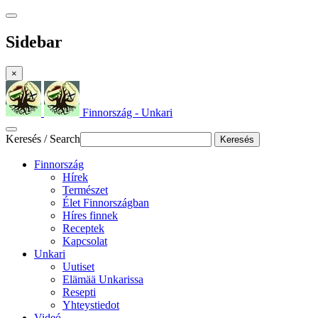
Sidebar
×
Finnország - Unkari
Keresés / Search
Keresés
Finnország
Hírek
Természet
Élet Finnországban
Híres finnek
Receptek
Kapcsolat
Unkari
Uutiset
Elämää Unkarissa
Resepti
Yhteystiedot
Videó