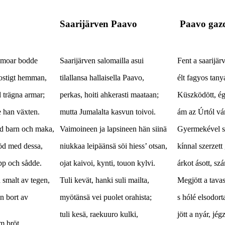
Saarijärven Paavo
Paavo gaz
s moar bodde
Saarijärven salomailla asui
Fent a saarijä
rostigt hemman,
tilallansa hallaisella Paavo,
élt fagyos tan
d trägna armar;
perkas, hoiti ahkerasti maataan;
Küszködött, ég
e han växten.
mutta Jumalalta kasvun toivoi.
ám az Úrtól vár
d barn och maka,
Vaimoineen ja lapsineen hän siinä
Gyermekével s 
bröd med dessa,
niukkaa leipäänsä söi hiess’ otsan,
kínnal szerzet
opp och sådde.
ojat kaivoi, kynti, touon kylvi.
árkot ásott, szá
 smalt av tegen,
Tuli kevät, hanki suli mailta,
Megjött a tavas
n bort av
myötänsä vei puolet orahista;
s hólé elsodorta
tuli kesä, raekuuro kulki,
jött a nyár, jé
m bröt