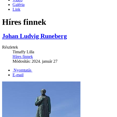
Galéria
Link
Híres finnek
Johan Ludvig Runeberg
Részletek
Timaffy Lilla
Híres finnek
Módosítás: 2024. január 27
Nyomtatás
E-mail