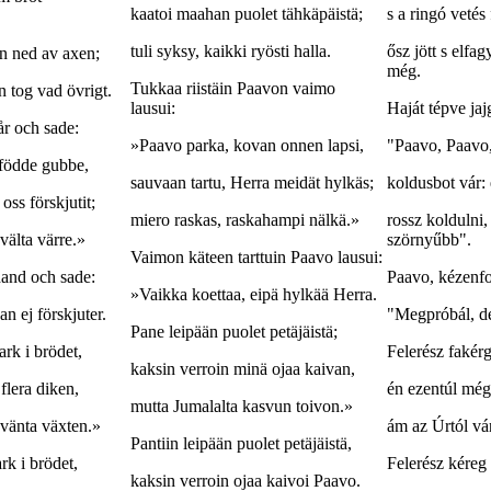
kaatoi maahan puolet tähkäpäistä;
s a ringó vetés 
tuli syksy, kaikki ryösti halla.
ősz jött s elfa
en ned av axen;
még.
Tukkaa riistäin Paavon vaimo
n tog vad övrigt.
lausui:
Haját tépve jaj
hår och sade:
»Paavo parka, kovan onnen lapsi,
"Paavo, Paavo,
sfödde gubbe,
sauvaan tartu, Herra meidät hylkäs;
koldusbot vár: 
oss förskjutit;
miero raskas, raskahampi nälkä.»
rossz koldulni,
svälta värre.»
szörnyűbb".
Vaimon käteen tarttuin Paavo lausui:
hand och sade:
Paavo, kézenfo
»Vaikka koettaa, eipä hylkää Herra.
an ej förskjuter.
"Megpróbál, de
Pane leipään puolet petäjäistä;
bark i brödet,
Felerész fakérg
kaksin verroin minä ojaa kaivan,
 flera diken,
én ezentúl még
mutta Jumalalta kasvun toivon.»
 vänta växten.»
ám az Úrtól vá
Pantiin leipään puolet petäjäistä,
rk i brödet,
Felerész kéreg 
kaksin verroin ojaa kaivoi Paavo.