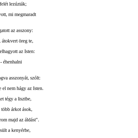
felét lezúzták;
gyott, mi megmaradt
gatott az asszony:
 átokvert öreg te,
elhagyott az Isten:
 - éhenhalni
gva asszonyát, szólt:
 el nem hágy az Isten.
et tégy a lisztbe,
 több árkot ások,
rom majd az áldást".
sült a kenyérbe,