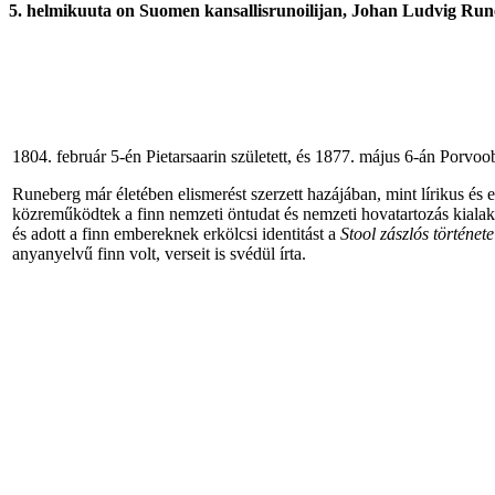
5. helmikuuta on Suomen kansallisrunoilijan,
Johan Ludvig Run
1804. február 5-én Pietarsaarin született, és 1877. május 6-án Porvo
Runeberg már életében elismerést szerzett hazájában, mint lírikus és 
közreműködtek a finn nemzeti öntudat és nemzeti hovatartozás kialakul
és adott a finn embereknek erkölcsi identitást a
Stool zászlós története
anyanyelvű finn volt, verseit is svédül írta.