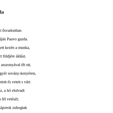
da
rvi ősvadonban
yáján Paavo gazda.
ett kezén a munka,
t földjére áldást.
asszonyával élt ott,
t gyér sovány-kenyéren,
ntott és vetett s várt.
z, a hó elolvadt
 fél vetését;
gzáporok zuhogtak