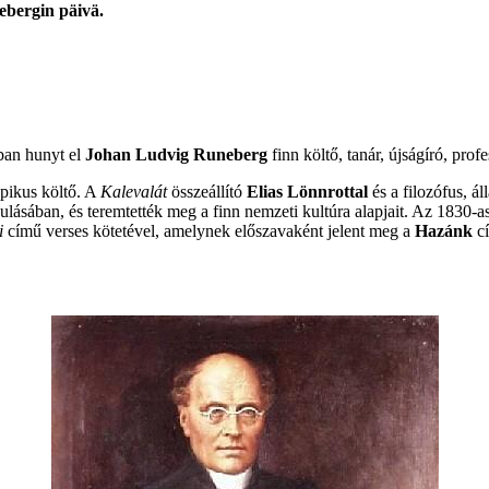
ebergin
päivä.
oban hunyt el
Johan Ludvig Runeberg
finn költő, tanár, újságíró, prof
epikus költő. A
Kalevalát
összeállító
Elias Lönnrottal
és a filozófus, ál
ásában, és teremtették meg a finn nemzeti kultúra alapjait. Az 1830-as,
i
című verses kötetével, amelynek előszavaként jelent meg a
Hazánk
cí