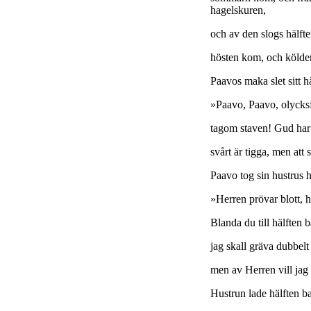
hagelskuren,
och av den slogs hälft
hösten kom, och kölde
Paavos maka slet sitt 
»Paavo, Paavo, olyck
tagom staven! Gud har 
svårt är tigga, men att 
Paavo tog sin hustrus 
»Herren prövar blott, h
Blanda du till hälften 
jag skall gräva dubbelt
men av Herren vill jag
Hustrun lade hälften ba