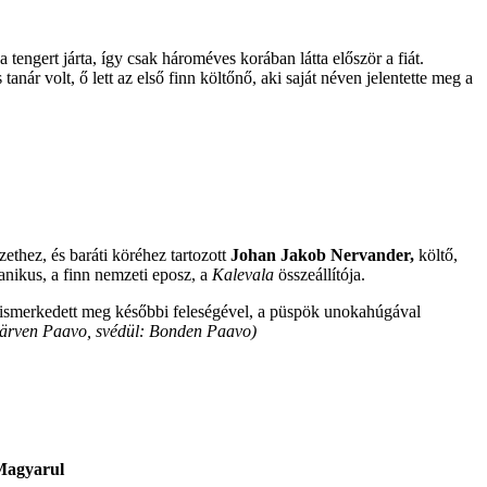
 tengert járta, így csak hároméves korában látta először a fiát.
 tanár volt, ő lett az első finn költőnő, aki saját néven jelentette meg a
ethez, és baráti köréhez tartozott
Johan Jakob Nervander,
költő,
anikus, a finn nemzeti eposz, a
Kalevala
összeállítója.
 ismerkedett meg későbbi feleségével, a püspök unokahúgával
järven Paavo, svédül: Bonden Paavo)
agyarul