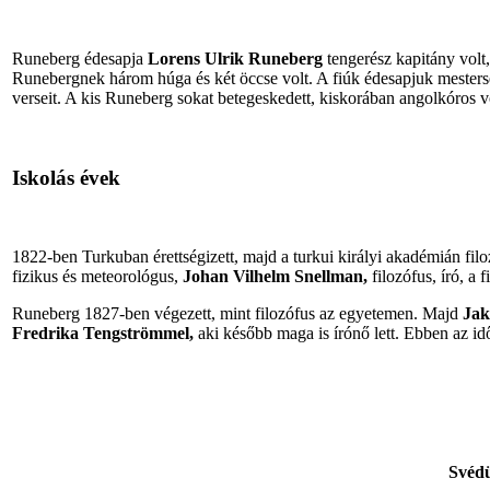
Runeberg édesapja
Lorens Ulrik Runeberg
tengerész kapitány volt
Runebergnek három húga és két öccse volt. A fiúk édesapjuk mester
verseit. A kis Runeberg sokat betegeskedett, kiskorában angolkóros v
Iskolás évek
1822-ben Turkuban érettségizett, majd a turkui királyi akadémián filoz
fizikus és meteorológus,
Johan Vilhelm Snellman,
filozófus, író, a
Runeberg 1827-ben végezett, mint filozófus az egyetemen. Majd
Jak
Fredrika Tengströmmel,
aki később maga is írónő lett. Ebben az id
Svéd