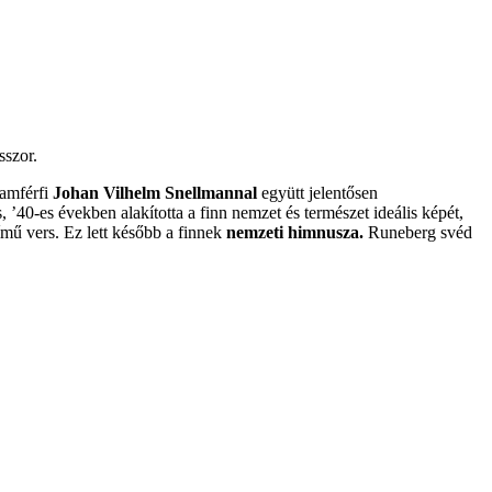
esszor.
lamférfi
Johan Vilhelm Snellmannal
együtt jelentősen
 ’40-es években alakította a finn nemzet és természet ideális képét,
mű vers. Ez lett később a finnek
nemzeti himnusza.
Runeberg svéd