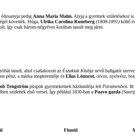
, édesanyja pedig
Anna Maria Malm.
Atyja a gyermek születésekor is a
ségét követték. Húga,
Ulrika Carolina Runeberg
(1808-1891)
költő és
olt, így csak három-négyéves korában tanult meg járni.
ófiát tanult, ahol csatlakozott az
Északiak Klubja
nevű hallgatói szervez
 finn pénz, a márka megteremtője és
Elias Lönnrot,
orvos, nyelvész, bot
ob Tengström
püspök gyermekeinek házitanítója lett
Parainenben.
Itt
őben születtek első versei. Így például 1830-ban a
Paavo gazda
(Saari
ül
Finnül
M