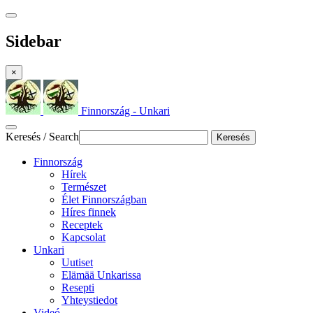
Sidebar
×
Finnország - Unkari
Keresés / Search
Keresés
Finnország
Hírek
Természet
Élet Finnországban
Híres finnek
Receptek
Kapcsolat
Unkari
Uutiset
Elämää Unkarissa
Resepti
Yhteystiedot
Videó