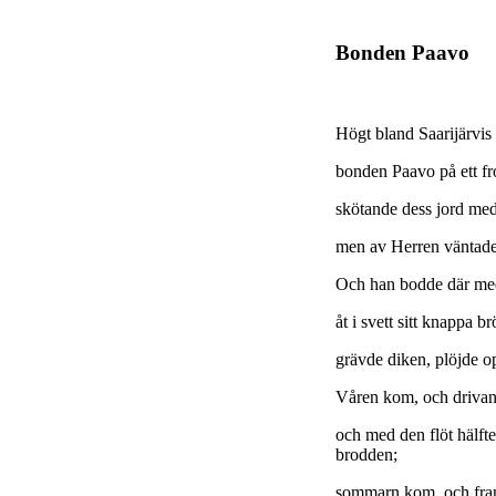
Bonden Paavo
Högt bland Saarijärvi
bonden Paavo på ett f
skötande dess jord me
men av Herren väntad
Och han bodde där me
åt i svett sitt knappa 
grävde diken, plöjde 
Våren kom, och drivan
och med den flöt hälfte
brodden;
sommarn kom, och fra