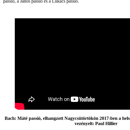
passió, a János passió és a Lukács passió.
Bach: Máté passió, elhangzott Nagycsütörtökön 2017-ben a hel
vezényelt: Paul Hillier