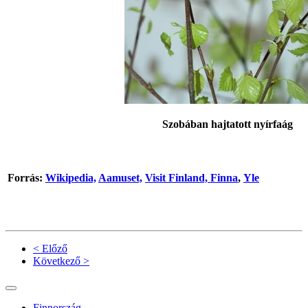
Szobában hajtatott nyírfaág
Forrás:
Wikipedia,
Aamuset,
Visit Finland,
Finna
,
Yle
< Előző
Következő >
Finnország