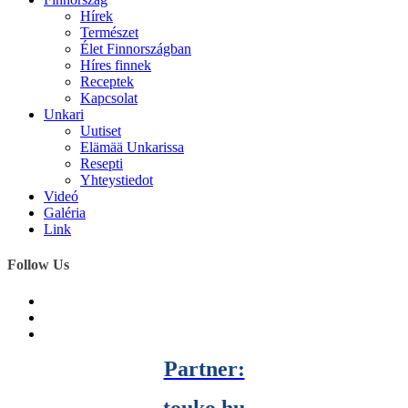
Hírek
Természet
Élet Finnországban
Híres finnek
Receptek
Kapcsolat
Unkari
Uutiset
Elämää Unkarissa
Resepti
Yhteystiedot
Videó
Galéria
Link
Follow Us
Partner:
touko.hu