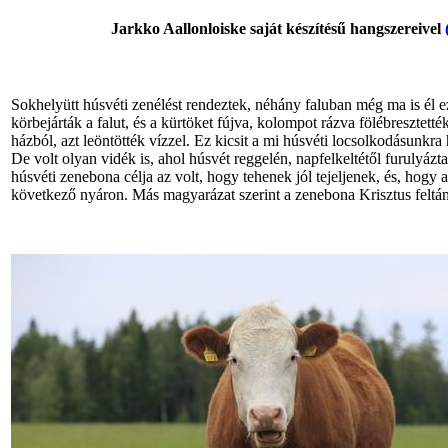
Jarkko Aallonloiske saját készítésű hangszereivel
Sokhelyütt húsvéti zenélést rendeztek, néhány faluban még ma is él 
körbejárták a falut, és a kürtöket fújva, kolompot rázva fölébresztetté
házból, azt leöntötték vízzel. Ez kicsit a mi húsvéti locsolkodásunkra 
De volt olyan vidék is, ahol húsvét reggelén, napfelkeltétől furulyázta
húsvéti zenebona célja az volt, hogy tehenek jól tejeljenek, és, hogy a
következő nyáron. Más magyarázat szerint a zenebona Krisztus feltám