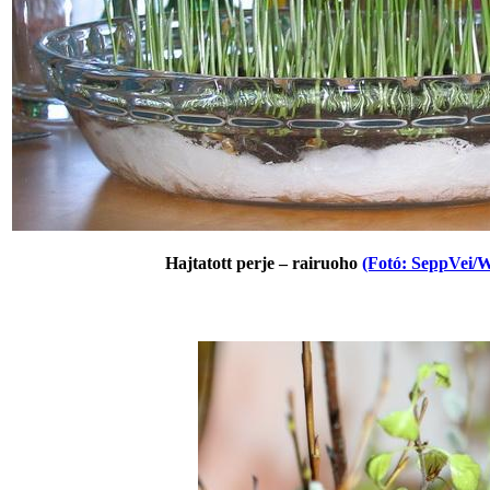
Hajtatott perje – rairuoho
(Fotó: SeppVei/W