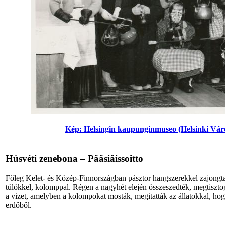
Kép: Helsingin kaupunginmuseo (Helsinki Vá
Húsvéti zenebona – Pääsiäissoitto
Főleg Kelet- és Közép-Finnországban pásztor hangszerekkel zajongtak
tülökkel, kolomppal. Régen a nagyhét elején összeszedték, megtiszto
a vizet, amelyben a kolompokat mosták, megitatták az állatokkal, hog
erdőből.