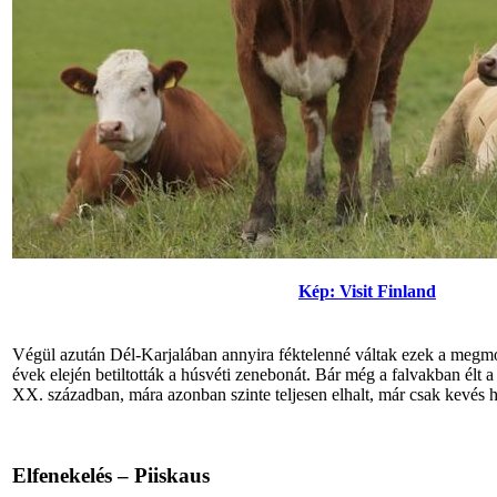
Kép: Visit Finland
Végül azután Dél-Karjalában annyira féktelenné váltak ezek a megm
évek elején betiltották a húsvéti zenebonát. Bár még a falvakban élt
XX. században, mára azonban szinte teljesen elhalt, már csak kevés h
Elfenekelés – Piiskaus