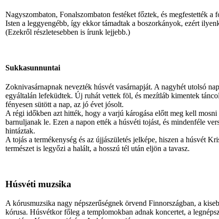
Nagyszombaton, Fonalszombaton festéket főztek, és megfestették a f
Isten a leggyengébb, így ekkor támadtak a boszorkányok, ezért ilyenk
(Ezekről részletesebben is írunk lejjebb.)
Sukkasunnuntai
Zoknivasárnapnak nevezték húsvét vasárnapját. A nagyhét utolsó napj
egyáltalán lefeküdtek. Új ruhát vettek föl, és mezítláb kimentek tánco
fényesen sütött a nap, az jó évet jósolt.
A régi időkben azt hitték, hogy a varjú károgása előtt meg kell mosn
barnuljanak le. Ezen a napon ették a húsvéti tojást, és mindenféle ver
hintáztak.
A tojás a termékenység és az újjászületés jelképe, hiszen a húsvét Kri
természet is legyőzi a halált, a hosszú tél után eljön a tavasz.
Húsvéti muzsika
A kórusmuzsika nagy népszerűségnek örvend Finnországban, a kisebb
kórusa. Húsvétkor főleg a templomokban adnak koncertet, a legnép