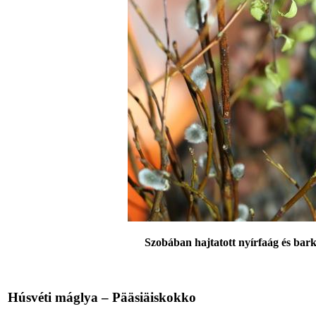
Szobában hajtatott nyírfaág és bar
Húsvéti máglya – Pääsiäiskokko