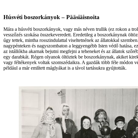
Húsvéti boszorkányok – Pääsiäisnoita
Mára a húsvéti boszorkányok, vagy más néven trullik (ez rokon a tro
vesszőzés szokása összekeveredett. Eredetileg a boszorkánynak öltözö
úgy tettek, mintha rosszindulattal viseltetnének az állatokkal szemben
nagypénteken és nagyszombaton a leggyengébb Isten védő hatása, ezér
az istállókba akarnak bejutni megfejni a teheneket és az állatok szőré
egy darabkát. Régen olyanok öltöztek be boszorkánynak, akiket kirek
vagy féltékenyek voltak szomszédaikra. A gazdák több féle módon vé
például a már említett máglyákat is a távol tartásukra gyújtották.