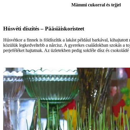
Mämmi cukorral és tejjel
Húsvéti díszítés – Pääsiäiskoristeet
Húsvétkor a finnek is földíszítik a lakást például barkával, kihajtatott
közülük legkedveltebb a nárcisz. A gyerekes családokban szokás a to
perjeféléket hajtatnak. Az üzletekben pedig sokféle dísz és csokoládé