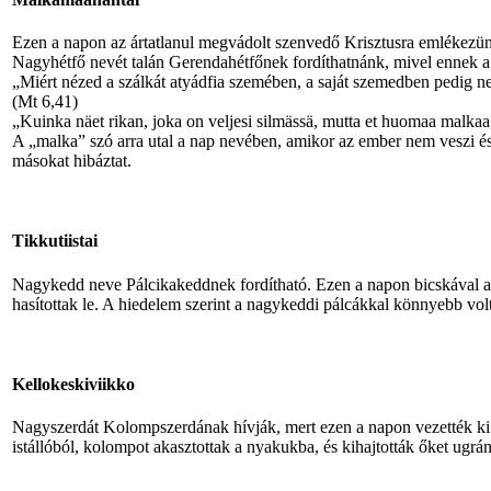
Ezen a napon az ártatlanul megvádolt szenvedő Krisztusra emlékezü
Nagyhétfő nevét talán Gerendahétfőnek fordíthatnánk, mivel ennek a
„Miért nézed a szálkát atyádfia szemében, a saját szemedben pedig n
(Mt 6,41)
„Kuinka näet rikan, joka on veljesi silmässä, mutta et huomaa malkaa
A „malka” szó arra utal a nap nevében, amikor az ember nem veszi és
másokat hibáztat.
Tikkutiistai
Nagykedd neve Pálcikakeddnek fordítható. Ezen a napon bicskával a
hasítottak le. A hiedelem szerint a nagykeddi pálcákkal könnyebb volt
Kellokeskiviikko
Nagyszerdát Kolompszerdának hívják, mert ezen a napon vezették ki a
istállóból, kolompot akasztottak a nyakukba, és kihajtották őket ugrá