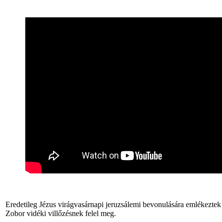
Eredetileg Jézus virágvasárnapi jeruzsálemi bevonulására emlékeztek 
Zobor vidéki villőzésnek felel meg.