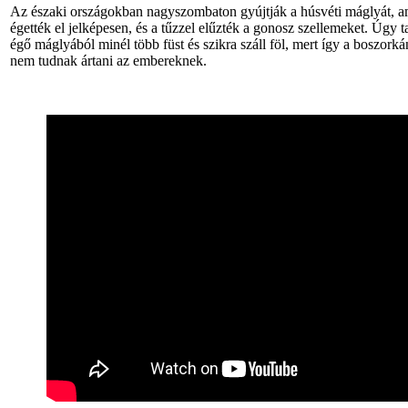
Az északi országokban nagyszombaton gyújtják a húsvéti máglyát, 
égették el jelképesen, és a tűzzel elűzték a gonosz szellemeket. Úgy t
égő máglyából minél több füst és szikra száll föl, mert így a boszor
nem tudnak ártani az embereknek.