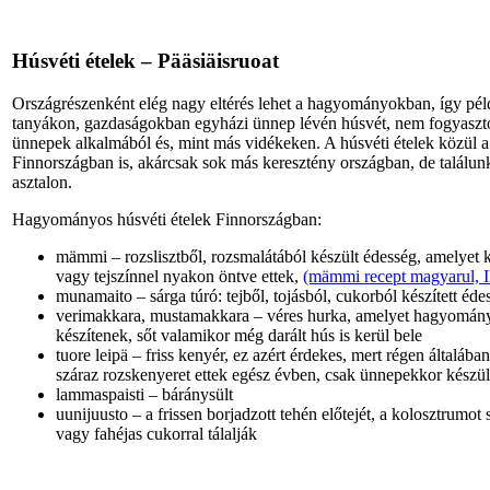
Húsvéti ételek – Pääsiäisruoat
Országrészenként elég nagy eltérés lehet a hagyományokban, így pé
tanyákon, gazdaságokban egyházi ünnep lévén húsvét, nem fogyaszto
ünnepek alkalmából és, mint más vidékeken. A húsvéti ételek közül 
Finnországban is, akárcsak sok más keresztény országban, de találunk 
asztalon.
Hagyományos húsvéti ételek Finnországban:
mämmi – rozslisztből, rozsmalátából készült édesség, amelyet k
vagy tejszínnel nyakon öntve ettek,
(mämmi recept magyarul, Il
munamaito – sárga túró: tejből, tojásból, cukorból készített éd
verimakkara, mustamakkara – véres hurka, amelyet hagyományos
készítenek, sőt valamikor még darált hús is kerül bele
tuore leipä – friss kenyér, ez azért érdekes, mert régen általába
száraz rozskenyeret ettek egész évben, csak ünnepekkor készült
lammaspaisti – báránysült
uunijuusto – a frissen borjadzott tehén előtejét, a kolosztrumot
vagy fahéjas cukorral tálalják