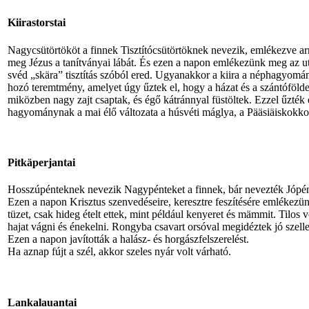
Kiirastorstai
Nagycsütörtököt a finnek Tisztítócsütörtöknek nevezik, emlékezve a
meg Jézus a tanítványai lábát. És ezen a napon emlékezünk meg az uto
svéd „skära” tisztítás szóból ered. Ugyanakkor a kiira a néphagyom
hozó teremtmény, amelyet úgy űztek el, hogy a házat és a szántófölde
miközben nagy zajt csaptak, és égő kátránnyal füstöltek. Ezzel űzték 
hagyománynak a mai élő változata a húsvéti máglya, a Pääsiäiskokko
Pitkäperjantai
Hosszúpénteknek nevezik Nagypénteket a finnek, bár nevezték Jópé
Ezen a napon Krisztus szenvedéseire, keresztre feszítésére emlékezü
tüzet, csak hideg ételt ettek, mint például kenyeret és mämmit. Tilos
hajat vágni és énekelni. Rongyba csavart orsóval megidéztek jó szelle
Ezen a napon javították a halász- és horgászfelszerelést.
Ha aznap fújt a szél, akkor szeles nyár volt várható.
Lankalauantai