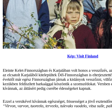
Kép: Visit Finland
Eleinte Kelet-Finnországban és Karjalában volt honos a vesszőzés, a
az elcsatolt Karjalából kitelepültek Dél-Finnországban is elterjesztet
évektől már egész Finnországban járnak a kislányok vesszőzni, vill
kezükben feldíszített barkaággal köszöntik a szomszédokat. Versben 
kívánnak, az áldásért pedig cserébe édességeket kapnak.
Ezzel a versikével kívánnak egészséget, frissességet a jövő esztendőr
“Virvon, varvon, tuoreeks, terveeks, tulevaks vuodeks, vitsa sulle, pa