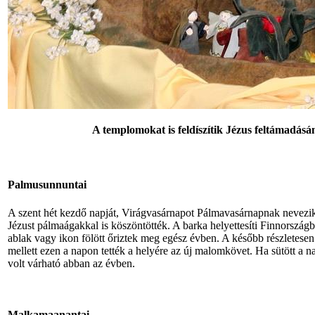
A templomokat is feldíszítik Jézus feltámadás
Palmusunnuntai
A szent hét kezdő napját, Virágvasárnapot Pálmavasárnapnak nevezi
Jézust pálmaágakkal is köszöntötték. A barka helyettesíti Finnországba
ablak vagy ikon fölött őriztek meg egész évben. A később részletesen 
mellett ezen a napon tették a helyére az új malomkövet. Ha sütött a n
volt várható abban az évben.
Malkamaanantai