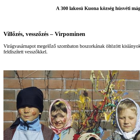
A 300 lakosú Kuona község húsvéti mág
Villőzés, vesszőzés – Virpominen
Virágvasárnapot megelőző szombaton boszorkának öltözött kislányok
feldíszített vesszőkkel.