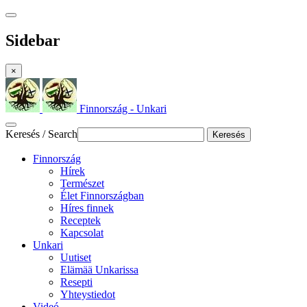
Sidebar
×
Finnország - Unkari
Keresés / Search
Keresés
Finnország
Hírek
Természet
Élet Finnországban
Híres finnek
Receptek
Kapcsolat
Unkari
Uutiset
Elämää Unkarissa
Resepti
Yhteystiedot
Videó