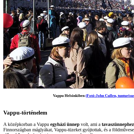
Vappu Helsinkiben
(Fotó:John Cullen, tunturisu
Vappu-történelem
A középkorban a Vappu
egyházi ünnep
volt, ami a
tavaszünnephez
Finnországban máglyákat, Vappu-tüzeket gyújtottak, és a földművesek