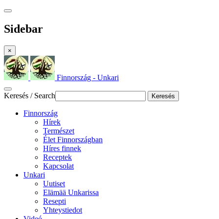
Sidebar
×
Finnország - Unkari
Keresés / Search
Keresés
Finnország
Hírek
Természet
Élet Finnországban
Híres finnek
Receptek
Kapcsolat
Unkari
Uutiset
Elämää Unkarissa
Resepti
Yhteystiedot
Videó