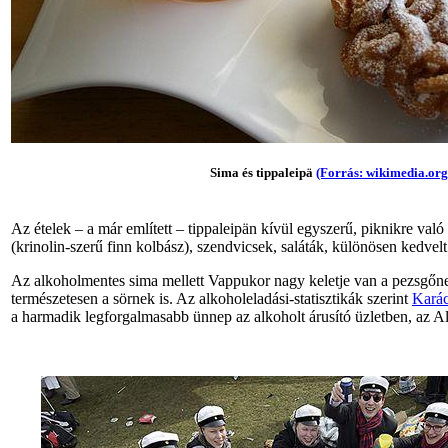
Sima és tippaleipä
(Forrás: wikimedia.org
Az ételek – a már említett – tippaleipän kívül egyszerű, piknikre való
(krinolin-szerű finn kolbász), szendvicsek, saláták, különösen kedvel
Az alkoholmentes sima mellett Vappukor nagy keletje van a pezsgőn
természetesen a sörnek is. Az alkoholeladási-statisztikák szerint
Kará
a harmadik legforgalmasabb ünnep az alkoholt árusító üzletben, az 