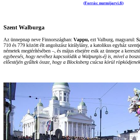
(Forrás: nurmijarvi.fi)
Szent Walburga
Az ünnepnap neve Finnországban:
Vappu,
ezt Valburg, magyarul:
S
710 és 779 között élt angolszász királylány, a katolikus egyház szentje
németek megtérítésében –, és május elsejére esik az ünnepe a keresz
egybeesés, hogy nevéhez kapcsolódik a Walpurgis-éj is, mivel a bo
előestéjén gyűltek össze, hogy a Blocksberg csúcsa körül röpködjenek