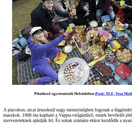
Piknikező egyetemisták Helsinkiben
(Fotó: YLE, Vesa Moil
A piacokon, utcai árusoknál nagy mennyiségben fogynak a léggömbök
maszkok. 1908 óta kapható a Vappu-virágkitűző, ennek bevételét jóté
szervezeteknek ajánlják fel. És sokak számára ekkor kezdődik a nyara