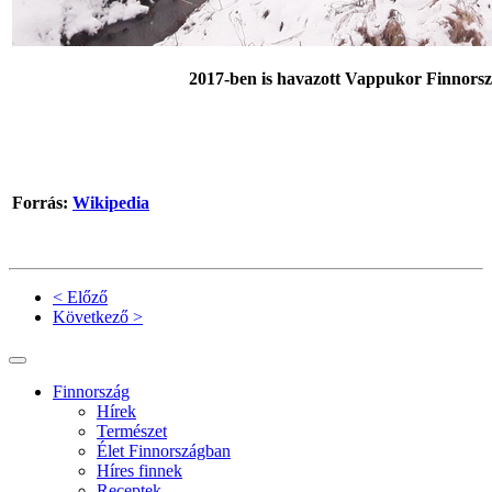
2017-ben is havazott Vappukor Finnors
Forrás:
Wikipedia
< Előző
Következő >
Finnország
Hírek
Természet
Élet Finnországban
Híres finnek
Receptek