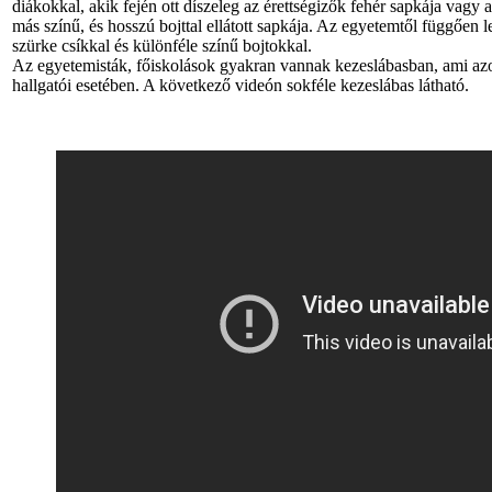
diákokkal, akik fején ott díszeleg az érettségizők fehér sapkája vagy 
más színű, és hosszú bojttal ellátott sapkája. Az egyetemtől függően l
szürke csíkkal és különféle színű bojtokkal.
Az egyetemisták, főiskolások gyakran vannak kezeslábasban, ami az
hallgatói esetében. A következő videón sokféle kezeslábas látható.