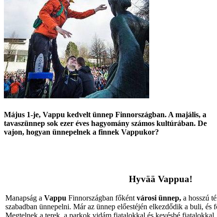
Május 1-je, Vappu kedvelt ünnep Finnországban. A majális, a
tavaszünnep sok ezer éves hagyomány számos kultúrában. De
vajon, hogyan ünnepelnek a finnek Vappukor?
Hyvää Vappua!
Manapság a
Vappu
Finnországban főként
városi ünnep,
a hosszú té
szabadban ünnepelni. Már az ünnep előestéjén elkezdődik a buli, és f
Megtelnek a terek, a parkok vidám fiatalokkal és kevésbé fiatalokkal,