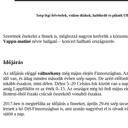
Szép légi felvételek, vidám diákok, habfürdő és piknik 
Szeretnek énekelni a finnek is, méghozzá nagyon kedvelik a kórusmuz
Vappu-matiné
névre hallgató – koncert hallható országszerte.
Időjárás
Az időjárás eléggé
változékony
még május elején Finnországban. Az
idő van, és átlag minden második évben szép napos. De azért előfordu
inkább északon, mint délen. Délen 5–20 Celsius-fok között van a na
amíg Lappföldön ez az érték 0–15. Az országot még hó fedi május ele
Botteni-öböl északi csúcsát összekötő vonaltól északra.
2017-ben is megtréfálta az időjárás a finneket, április 29-én szép tavas
leesett a hó Dél-Finnországban is, ami azután nagyrészt el is olvadt el
sütött a nap.