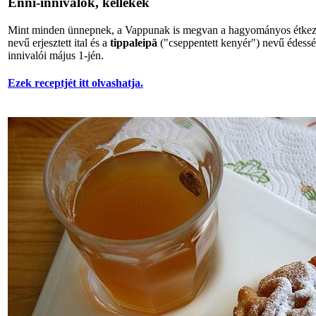
Enni-innivalók, kellékek
Mint minden ünnepnek, a Vappunak is megvan a hagyományos étkez
nevű erjesztett ital és a
tippaleipä
("cseppentett kenyér") nevű édesség
innivalói május 1-jén.
Ezek receptjét itt olvashatja.