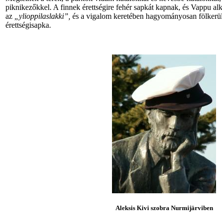
piknikezőkkel. A finnek érettségire fehér sapkát kapnak, és Vappu al
az
„ylioppilaslakki”,
és a vigalom keretében hagyományosan fölkerül 
érettségisapka.
Aleksis Kivi szobra Nurmijärviben