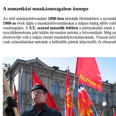
A nemzetközi munkásmozgalom ünnepe
Az első munkásfelvonulást
1890-ben
tartották Helsinkiben a nyomd
1900-as
évek táján a munkásfelvonulásokat a májusi hideg időre való te
vasárnapjára. A
XX. század második felében
a pártszakadás miatt 
szociáldemokrata párt külön útvonalon tartotta a felvonulását. Még a
résztvevője volt a május elsejei munkásfelvonulásoknak. Viszont kés
csak szónoklatokat tartottak a különféle pártok képviselői, és elmara