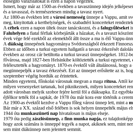
elősegítő varázslatokat is ezen a napon végezték.
Ismert, hogy már az 1500-as években a tavaszünnep idején jelképes
és a tavasszal, és természetesen mindig a tavasz nyert.
Az 1800-as években lett a
városi nemesség
ünnepe a Vappu, amit své
meg, kinyitottak a kerthelyiségek, és szabadtéri koncerteket rendeztek
A
céhek
ezen a napon ültek össze tanácskozni, és a
falugyűléseket
is
Faluhelyen
a fiatal férfiak körbejárták a házakat, és a tavaszt köszö
évek vége felé ezekből az elemekből állt össze a ma is élő Vappu-ünn
A
diákság
ünnepének hagyománya Svédországból érkezett Finnorszá
Ebben az időben a turkui egyetem hallgatói a tavasz érkezését dalolá
években az orosz cár betiltotta a turkui tavaszi ünnepségeket. 1812-be
fővárosa, majd 1827-ben Helsinkibe költöztették a turkui egyetemet, 
felélesztették a hagyományt. 1870-es évektől vált általánossá, hogy a
megünnepeljék a tavasz érkezését. Ezt az ünnepet erősítette az is, hog
szeptember végéig hordták az érintettek.
Minden egyetemi, főiskolai városnak megvan a maga
rítusa.
Attól ke
milyen versenyeket tartanak, hol piknikeznek, milyen koncerteket re
adott városban melyik szobor fejére kerül föl a diáksapka. Ez egyébkén
éjfélkor tették föl a sapkát, de 1978 óta már kora este történik a cere
Az 1900-as évektől kezdve a Vappu főleg városi ünnep lett, mint a
m
Bár már a XX. század első felében is sok helyen ünnepelték május el
1944 óta
munkaszüneti nap
hivatalosan is május elseje.
1979 óta pedig
zászlósünnep,
a
finn munka napja,
ez tulajdonképpe
hogy azok számára is ünneppé tegyék a napot, akiknek sem, mint n
sem mint diákünnep nem jelentett semmit.