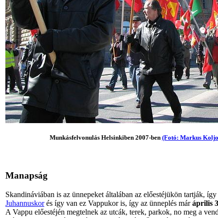
Munkásfelvonulás Helsinkiben 2007-ben
(Fotó: Markus Koljo
Manapság
Skandináviában is az ünnepeket általában az előestéjükön tartják, íg
Juhannuskor
és így van ez Vappukor is, így az ünneplés már
április 
A Vappu előestéjén megtelnek az utcák, terek, parkok, no meg a ven