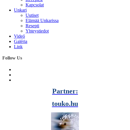
Kapcsolat
Unkari
Uutiset
Elämää Unkarissa
Resepti
Yhteystiedot
Videó
Galéria
Link
Follow Us
Partner:
touko.hu