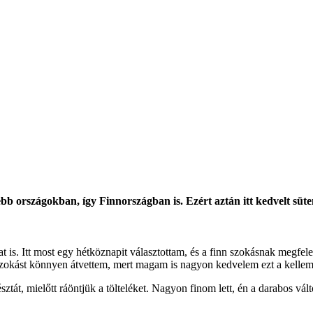
egebb országokban, így Finnországban is. Ezért aztán itt kedvelt s
at is. Itt most egy hétköznapit választottam, és a finn szokásnak megf
szokást könnyen átvettem, mert magam is nagyon kedvelem ezt a kellem
ztát, mielőtt ráöntjük a tölteléket. Nagyon finom lett, én a darabos v