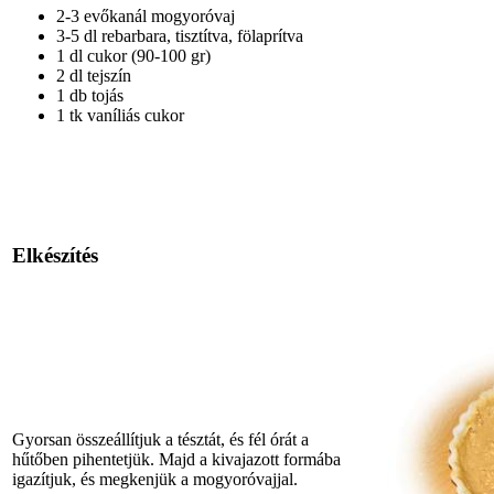
2-3 evőkanál mogyoróvaj
3-5 dl rebarbara, tisztítva, fölaprítva
1 dl cukor
(90-100 gr)
2 dl tejszín
1 db tojás
1 tk vaníliás cukor
Elkészítés
Gyorsan összeállítjuk a tésztát, és fél órát a
hűtőben pihentetjük. Majd a kivajazott formába
igazítjuk, és megkenjük a mogyoróvajjal.