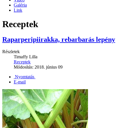
Galéria
Link
Receptek
Raparperipiirakka, rebarbarás lepény
Részletek
Timaffy Lilla
Receptek
Módosítás: 2018. június 09
Nyomtatás
E-mail