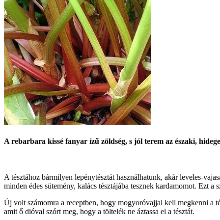
A rebarbara kissé fanyar ízű zöldség, s jól terem az északi, hid
A tésztához bármilyen lepénytésztát használhatunk, akár leveles-vajas
minden édes sütemény, kalács tésztájába tesznek kardamomot. Ezt a 
Új volt számomra a receptben, hogy mogyoróvajjal kell megkenni a tés
amit ő dióval szórt meg, hogy a töltelék ne áztassa el a tésztát.