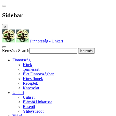
Sidebar
×
Finnország - Unkari
Keresés / Search
Keresés
Finnország
Hírek
Természet
Élet Finnországban
Híres finnek
Receptek
Kapcsolat
Unkari
Uutiset
Elämää Unkarissa
Resepti
Yhteystiedot
Videó