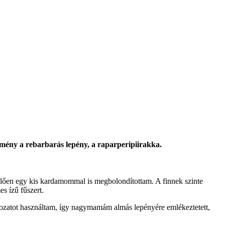
ütemény a rebarbarás lepény, a raparperipiirakka.
elelően egy kis kardamommal is megbolondítottam. A finnek szinte
es ízű fűszert.
áltozatot használtam, így nagymamám almás lepényére emlékeztetett,