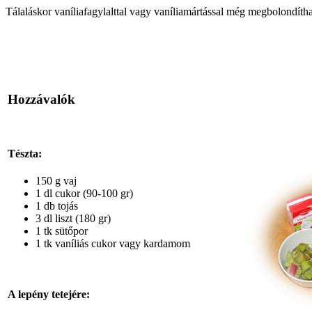
Tálaláskor vaníliafagylalttal vagy vaníliamártással még megbolondítha
Hozzávalók
Tészta:
150 g vaj
1 dl cukor (90-100 gr)
1 db tojás
3 dl liszt (180 gr)
1 tk sütőpor
1 tk vaníliás cukor vagy kardamom
A lepény tetejére: