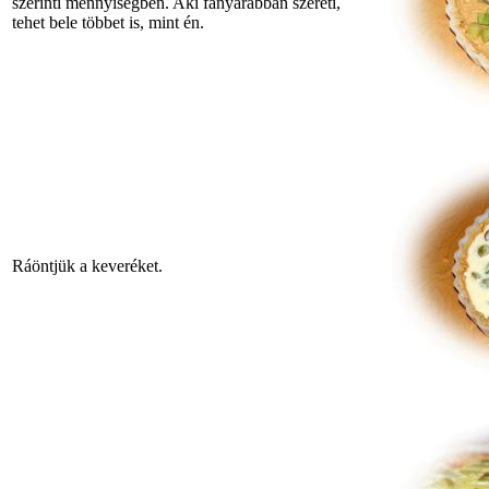
szerinti mennyiségben. Aki fanyarabban szereti,
tehet bele többet is, mint én.
Ráöntjük a keveréket.