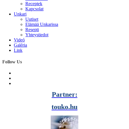
Receptek
Kapcsolat
Unkari
Uutiset
Elämää Unkarissa
Resepti
Yhteystiedot
Videó
Galéria
Link
Follow Us
Partner:
touko.hu