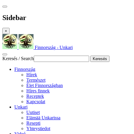
Sidebar
×
Finnország - Unkari
Keresés / Search
Keresés
Finnország
Hírek
Természet
Élet Finnországban
Híres finnek
Receptek
Kapcsolat
Unkari
Uutiset
Elämää Unkarissa
Resepti
Yhteystiedot
Videó