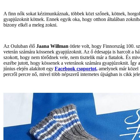
A finn nők sokat kézimunkáznak, többek közt szőnek, kötnek, horgol
gyapjúzoknit kötnek. Ennek egyik oka, hogy otthon általában zoknib
bizony elkél a meleg zokni.
Az Ouluban élő
Jaana Willman
ötlete volt, hogy Finnország 100. s
veterán számára kössenek gyapjúzoknit. Az ő édesapja is harcolt a h
szokott, hogy nem törődnek vele, nem tisztelik már a fiatalok. És mive
eszébe jutott, hogy kössenek a veteránok számára gyapjúzoknit. Így
június elején alakított egy
Facebook csoportot,
amelynek már közel 1
percről percre nő, mivel több népszerű internetes újságban is cikk jel