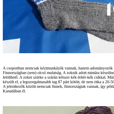
A csoportban nemcsak kézimunkázók vannak, hanem adományozók is
Finnországban (sem) olcsó mulatság. A zoknik adott mintára készülnek,
letölthető. A zokni szürke a szárán kétszer kék-fehér-kék csíkkal. Má
készült el, a legszorgalmasabb tag 87 párt kötött, de nem ritka a 20-5
A jelentkezők között nemcsak finnek, finnországiak vannak, így példá
Kanadában él.