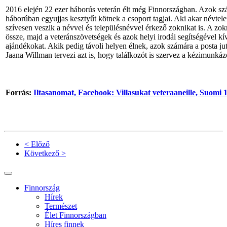
2016 elején 22 ezer háborús veterán élt még Finnországban. Azok szá
háborúban egyujjas kesztyűt kötnek a csoport tagjai. Aki akar névtel
szívesen veszik a névvel és településnévvel érkező zoknikat is. A zo
össze, majd a veteránszövetségek és azok helyi irodái segítségével kí
ajándékokat. Akik pedig távoli helyen élnek, azok számára a posta jut
Jaana Willman tervezi azt is, hogy találkozót is szervez a kézimunká
Forrás:
Iltasanomat,
Facebook: Villasukat veteraaneille, Suomi 
< Előző
Következő >
Finnország
Hírek
Természet
Élet Finnországban
Híres finnek